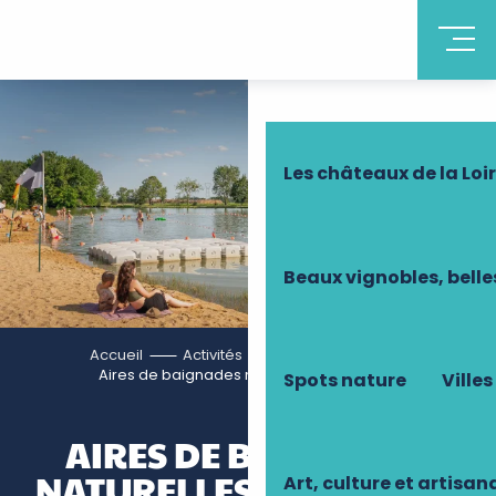
Découvrir la Tourain
Les châteaux de la Loi
Beaux vignobles, belle
Accueil
Activités
Loisirs actifs
Aires de baignades naturelles et piscines
Spots nature
Villes
AIRES DE BAIGNADES
NATURELLES ET PISCINES
Art, culture et artisan