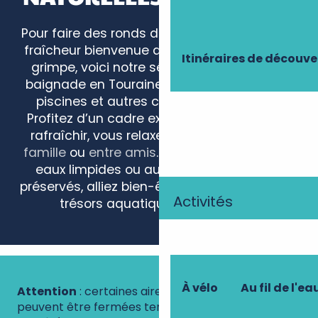
Pour faire des ronds dans l’eau ou trouver la
fraîcheur bienvenue quand le thermomètre
Itinéraires de découve
grimpe, voici notre sélection des aires de
baignade en Touraine à laquelle s’ajoutent
piscines et autres centres aquatiques !
Profitez d’un cadre exceptionnel pour vous
rafraîchir, vous relaxer et vous amuser
en
famille
ou
entre amis
. Que ce soit dans des
eaux limpides ou au cœur de paysages
préservés, alliez bien-être et découverte des
Activités
trésors aquatiques de la région.
Centre Aquatique Intercommunal Castel'eau
Piscine communautaire
Piscine de Nouans les Fontaines
À vélo
Au fil de l'ea
Attention
: certaines aires de baignade naturelle
Piscine municipale
peuvent être fermées temporairement si la
Piscine des Tourettes