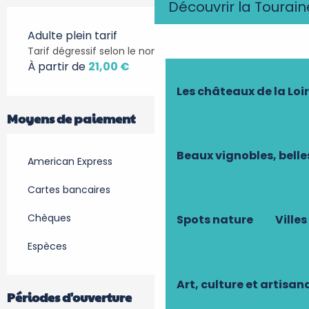
Découvrir la Tourain
Adulte plein tarif
Tarif dégressif selon le nombre de participants
À partir de
21,00 €
Les châteaux de la Loi
Moyens de paiement
Beaux vignobles, belle
American Express
Cartes bancaires
Chèques
Spots nature
Villes
Espèces
Art, culture et artisan
Périodes d'ouverture