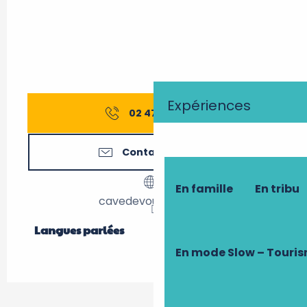
Expériences
02 47 52 75
▒▒
Contactez-nous
En famille
En tribu
cavedevouvray.com
Langues parlées
Langues parlées
En mode Slow – Touri