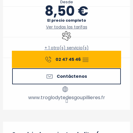
Desde
8,50 €
El precio completo
Ver todas las tarifas
Se aceptan animales
+ 1 otro(s) servicio(s)
02 47 45 46
▒▒
Contáctenos
www.troglodytedesgoupillieres.fr
Descripción