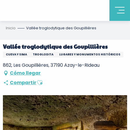
Inicio
Vallée troglodytique des Goupillières
Vallée troglodytique des Goupillières
CUEVA Y SIMA
TROGLODITA
LUGARES Y MONUMENTOS HISTÓRICOS
862, Les Goupillières, 37190 Azay-le-Rideau
Cómo llegar
Ajouter aux favoris
Compartir