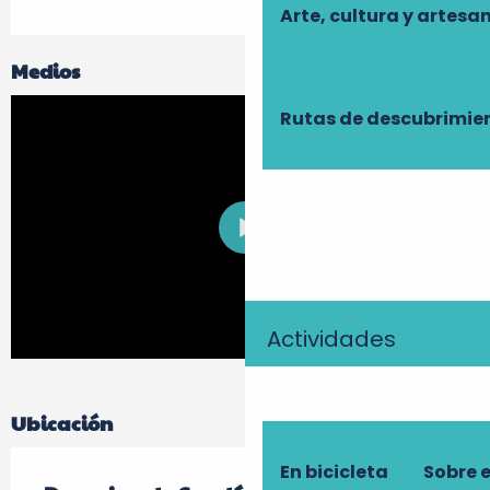
Arte, cultura y artesa
Medios
Rutas de descubrimie
Actividades
Ubicación
En bicicleta
Sobre 