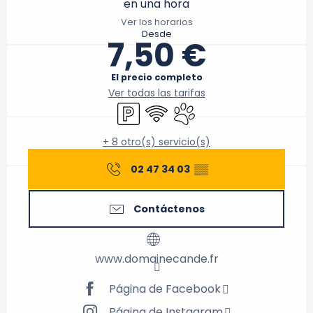
en una hora
Ver los horarios
Desde
7,50 €
El precio completo
Ver todas las tarifas
Aparcamiento
Wifi
Se aceptan animales
+ 8 otro(s) servicio(s)
02 47 34 03
▒▒
Contáctenos
www.domainecande.fr
Página de Facebook
Página de Instagram