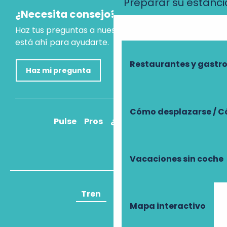
Preparar su estanci
¿Necesita consejo?
Haz tus preguntas a nuestro asistente virtual, que
está ahí para ayudarte.
Restaurantes y gast
Haz mi pregunta
Cómo desplazarse / C
Pulse
Pros
¿Cómo llegar?
Vacaciones sin coche
Tren
Avión
Mapa interactivo