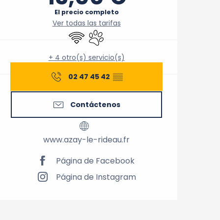
El precio completo
Ver todas las tarifas
Wifi
Se aceptan animales
+ 4 otro(s) servicio(s)
02 47 45 42
▒▒
Contáctenos
www.azay-le-rideau.fr
Página de Facebook
Página de Instagram