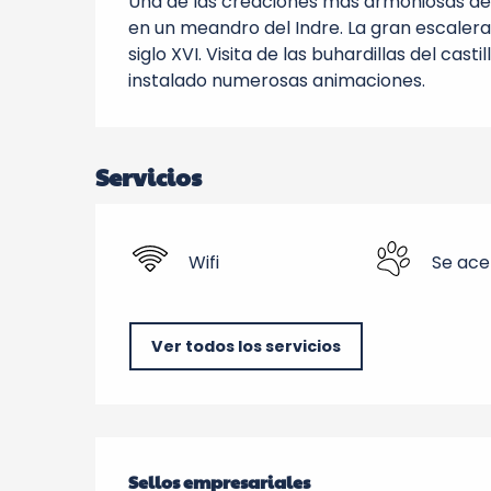
Una de las creaciones más armoniosas del
en un meandro del Indre. La gran escalera 
siglo XVI. Visita de las buhardillas del cas
instalado numerosas animaciones.
Servicios
Wifi
Se ace
Ver todos los servicios
Oferta de prestacio
Sellos empresariales
Sellos empresariales