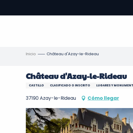
Aller
au
contenu
principal
s
Inicio
Château d'Azay-le-Rideau
Château d'Azay-le-Rideau
CASTILLO
CLASIFICADO O INSCRITO
LUGARES Y MONUMENT
37190 Azay-le-Rideau
Cómo llegar