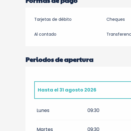
Formas de pago
Tarjetas de débito
Cheques
Al contado
Transferenc
Periodos de apertura
Hasta el
31 agosto 2026
Del
1 enero 2026
al
31 marzo 2026
Lunes
09:30
Del
1 abril 2026
al
30 junio 2026
Martes
09:30