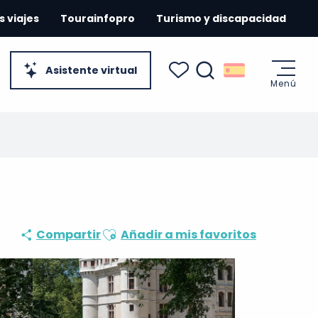
s viajes
Tourainfopro
Turismo y discapacidad
Asistente virtual
Menú
Buscar
Voir les favoris
Ajouter aux favoris
Compartir
Añadir a mis favoritos