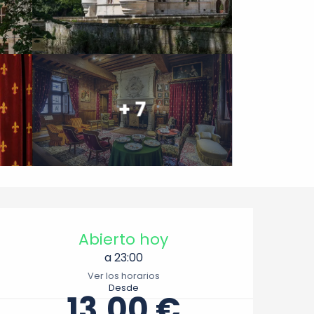
+ 7
Horarios y datos de cont
Abierto hoy
a 23:00
Ver los horarios
Desde
13,00 €