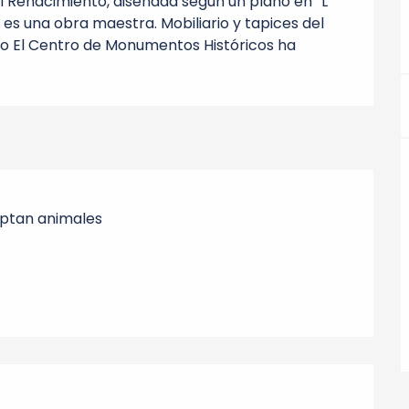
 Renacimiento, diseñada según un plano en “L” 
es una obra maestra. Mobiliario y tapices del 
tillo El Centro de Monumentos Históricos ha 
ptan animales
nes