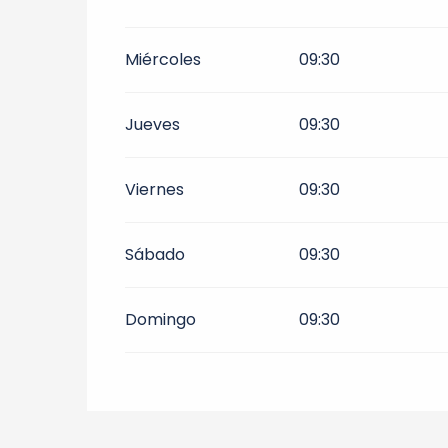
Del
1 julio 2026
al
10 julio 2026
Miércoles
09:30
Del
1 septiembre 2026
al
30 septiembr
Jueves
09:30
Del
1 octubre 2026
al
31 diciembre 202
Viernes
09:30
Sábado
09:30
Domingo
09:30