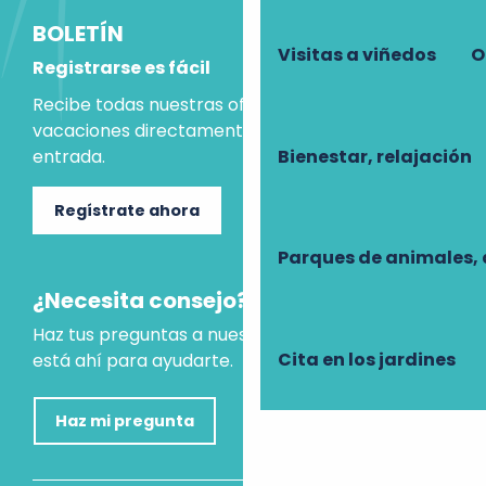
BOLETÍN
Visitas a viñedos
O
Registrarse es fácil
Recibe todas nuestras ofertas e ideas para las
vacaciones directamente en tu bandeja de
Bienestar, relajación
entrada.
Regístrate ahora
Parques de animales, 
¿Necesita consejo?
Haz tus preguntas a nuestro asistente virtual, que
Cita en los jardines
está ahí para ayudarte.
Haz mi pregunta