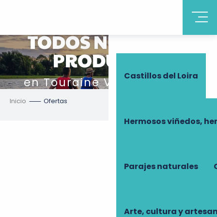
Descubrir Touraine
TODOS NUESTROS
PRODUCTOS
Castillos del Loira
en Touraine Valle del Loira
Inicio
Ofertas
Hermosos viñedos, he
Camping
Todas las visitas y actividades
Parajes naturales
Una noche en un castillo-hotel
Parques y jardines excepcionales
Lo más destacado de los próximos meses
Al borde del agua
Todas las visitas
Arte, cultura y artesa