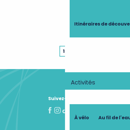
Tout l’agenda
Tous les hébergements
Le mariage parfait !
Toutes les caves touristiques
Itinéraires de découve
Gîtes avec piscine
Parcours dans les arbres
Aires de baignades naturelles et piscines
Tous nos restaurants
Label Clef Verte
1
2
3
Suivant »
Activités
Suivez-nous !
À vélo
Au fil de l'ea