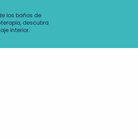
de los baños de
terapia, descubra
je interior.