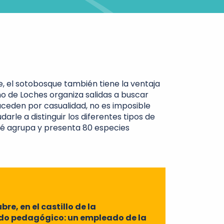
e, el sotobosque también tiene la ventaja
mo de Loches organiza salidas a buscar
uceden por casualidad, no es imposible
arle a distinguir los diferentes tipos de
llé agrupa y presenta 80 especies
re, en el castillo de la
rido pedagógico: un empleado de la