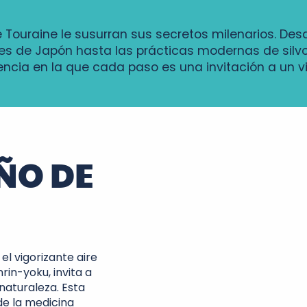
 Touraine le susurran sus secretos milenarios. Des
es de Japón hasta las prácticas modernas de silvo
ncia en la que cada paso es una invitación a un via
ÑO DE
l vigorizante aire
rin-yoku, invita a
naturaleza. Esta
de la medicina