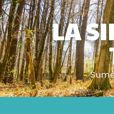
LA S
Sumér