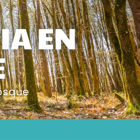
IA EN
E
bosque