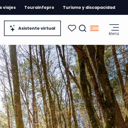
s viajes
Tourainfopro
Turismo y discapacidad
Asistente virtual
Menú
Buscar
Voir les favoris