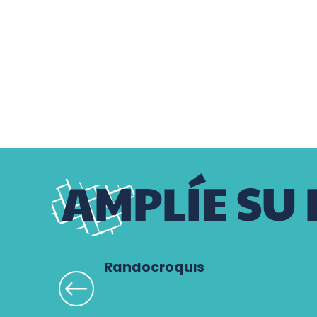
AMPLÍE SU 
Randocroquis