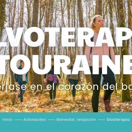
ILVOTERAP
TOURAIN
jase en el corazón del 
Inicio
Actividades
Bienestar, relajación
Silvoterapia