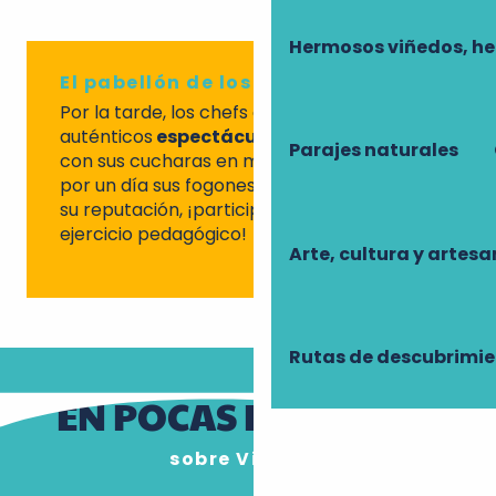
Hermosos viñedos, h
El pabellón de los chefs
Por la tarde, los chefs ofrecerán
auténticos
espectáculos gastronómicos
Parajes naturales
con sus cucharas en movimiento. Dejando
por un día sus fogones, donde han forjado
su reputación, ¡participarán en este
ejercicio pedagógico!
Arte, cultura y artesa
Rutas de descubrimi
EN POCAS PALABRAS
sobre Vitiloire