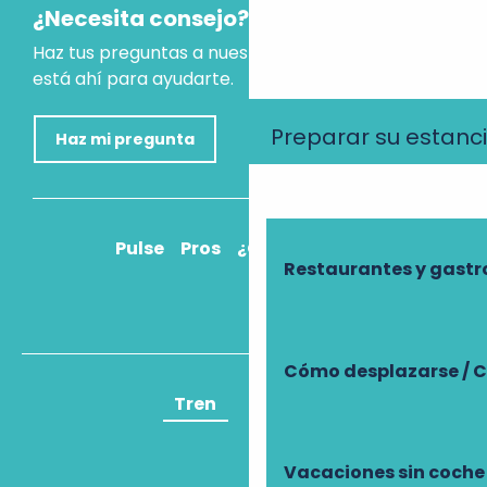
¿Necesita consejo?
Haz tus preguntas a nuestro asistente virtual, que
está ahí para ayudarte.
Preparar su estanc
Haz mi pregunta
Pulse
Pros
¿Cómo llegar?
Restaurantes y gast
Cómo desplazarse / C
Tren
Avión
Vacaciones sin coche