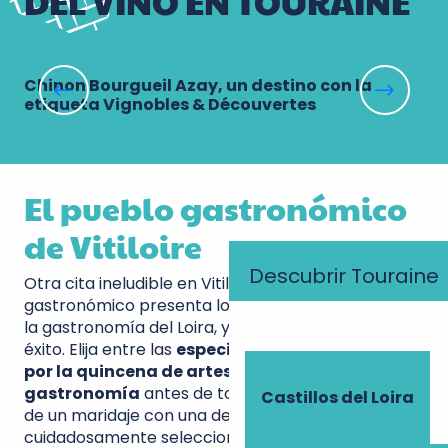
DEL VINO EN TOURAINE
Chinon Bourgueil Azay, un destino con la
Vi
etiqueta Vignobles & Découvertes
El pueblo gastronómico
de Vitiloire
Descubrir Touraine
Otra cita ineludible en Vitiloire, el pueblo
gastronómico presenta los mejores productos de
la gastronomía del Loira, y cada año es un gran
éxito. Elija entre las
especialidades propuestas
por la quincena de artesanos de la
gastronomía
antes de tomar asiento y disfrutar
Castillos del Loira
de un maridaje con una de las botellas
cuidadosamente seleccionadas.