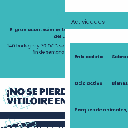
Actividades
El gran acontecimiento de los vinos del Valle
del Loira
140 bodegas y 70 DOC se reúnen en Tours para un
Co
fin de semana 100% vinícola.
co
En bicicleta
Sobre 
Ocio activo
Bienes
¡NO SE PIERDA
VITILOIRE EN 2026!
Parques de animales,