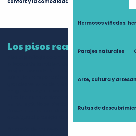
confort y la comodidad frente a la defensa.
Hermosos viñedos, he
Los pisos reales
Parajes naturales
Viva el privilegio de entrar en los apartamentos
privados de la nobleza del siglo XV. Estas
majestuosas habitaciones
, acondicionadas bajo
Luis XI, le transportarán a la intimidad de los
Arte, cultura y artesa
grandes señores de la época.
Las suntuosas
colgaduras y el excepcional mobiliario evocan
el refinamiento deseado por el rey que las
construyó.
No se pierda el dormitorio de estado,
Rutas de descubrimie
donde la cama con dosel ricamente tallada
atestigua el prestigio de sus ilustres ocupantes.
En la sala del consejo, admire los excepcionales
tapices que relatan los numerosos logros del