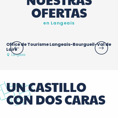
OFERTAS
en Langeais
Office de Tourisme Langeais-Bourgueil-Val de
Au
Loire
Langeais
UN CASTILLO
CON DOS CARAS