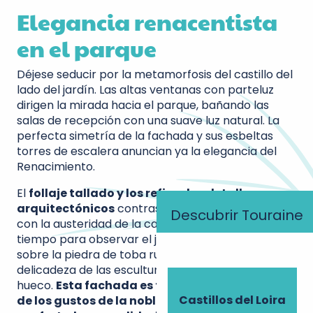
Elegancia renacentista
en el parque
Déjese seducir por la metamorfosis del castillo del
lado del jardín. Las altas ventanas con parteluz
dirigen la mirada hacia el parque, bañando las
salas de recepción con una suave luz natural. La
perfecta simetría de la fachada y sus esbeltas
torres de escalera anuncian ya la elegancia del
Renacimiento.
El
follaje tallado y los refinados detalles
arquitectónicos
contrastan armoniosamente
Descubrir Touraine
con la austeridad de la cara norte. Tómese su
tiempo para observar el juego de luces y sombras
sobre la piedra de toba rubia, que revela la
delicadeza de las esculturas que adornan cada
hueco.
Esta fachada es testigo de la evolución
Castillos del Loira
de los gustos de la nobleza, que privilegiaba el