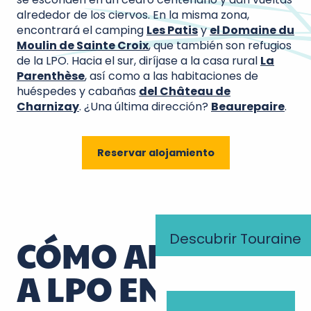
alrededor de los ciervos. En la misma zona,
encontrará el camping
Les Patis
y
el Domaine du
Moulin de Sainte Croix
, que también son refugios
de la LPO. Hacia el sur, diríjase a la casa rural
La
Parenthèse
, así como a las habitaciones de
huéspedes y cabañas
del Château de
Charnizay
. ¿Una última dirección?
Beaurepaire
.
Reservar alojamiento
Descubrir Touraine
CÓMO AFILIARSE
A LPO EN