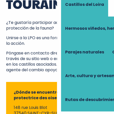
TOURAINE
Castillos del Loira
¿Te gustaría participar activamente en la
protección de la fauna?
Hermosos viñedos, he
Unirse a la LPO es una forma excelente de pasar a
la acción.
Parajes naturales
Póngase en contacto directamente con la Liga a
través de su sitio web o en los actos organizados
en los castillos asociados. Conviértase en un
agente del cambio apoyando proyectos locales.
Arte, cultura y artesa
¿Dónde se encuentra la Ligue
protectrice des oiseaux?
Rutas de descubrimie
148 rue Louis Blot
37540 SAINT-CYR-SUR-LOIRE