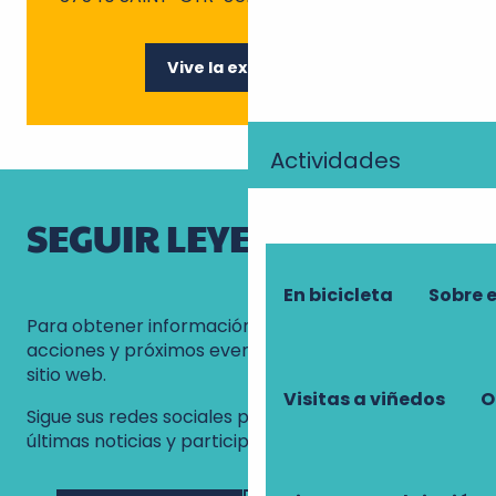
Vive la experiencia
Actividades
SEGUIR LEYENDO
En bicicleta
Sobre 
Para obtener información detallada sobre las
acciones y próximos eventos de la LPO, visite su
sitio web.
Visitas a viñedos
O
Sigue sus redes sociales para estar al día de las
últimas noticias y participar en iniciativas locales.