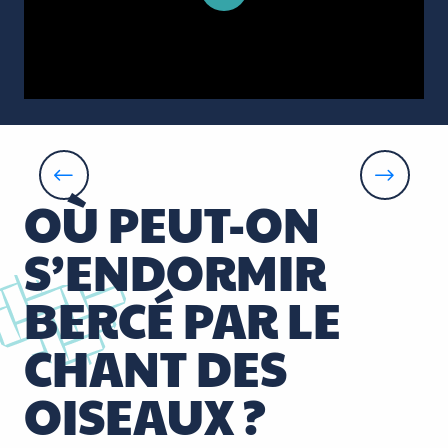
La Cabane du Verger
La Chapelle-aux-Naux
OÙ PEUT-ON
S’ENDORMIR
BERCÉ PAR LE
CHANT DES
OISEAUX ?