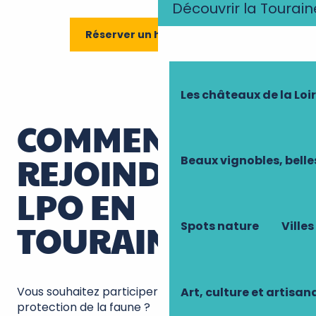
Découvrir la Tourain
Réserver un hébergement
Les châteaux de la Loi
COMMENT
REJOINDRE LA
Beaux vignobles, belle
LPO EN
TOURAINE ?
Spots nature
Villes
Vous souhaitez participer activement à la
Art, culture et artisan
protection de la faune ?