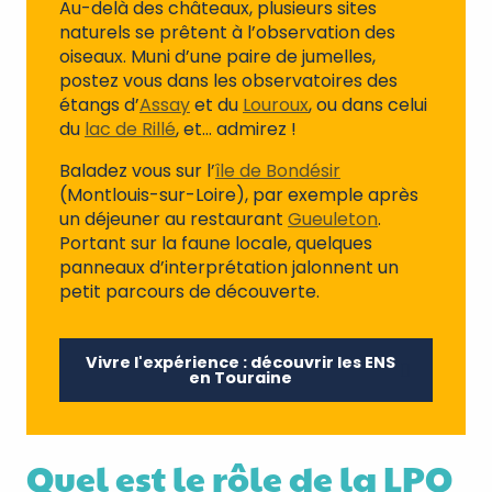
Au-delà des châteaux, plusieurs sites
naturels se prêtent à l’observation des
oiseaux. Muni d’une paire de jumelles,
postez vous dans les observatoires des
étangs d’
Assay
et du
Louroux
, ou dans celui
du
lac de Rillé
, et… admirez !
Baladez vous sur l’
île de Bondésir
(Montlouis-sur-Loire), par exemple après
un déjeuner au restaurant
Gueuleton
.
Portant sur la faune locale, quelques
panneaux d’interprétation jalonnent un
petit parcours de découverte.
Vivre l'expérience : découvrir les ENS
en Touraine
Quel est le rôle de la LPO