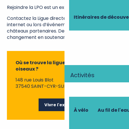
Rejoindre la LPO est un excellent moyen d’agir.
Itinéraires de découve
Contactez la Ligue directement via leur site
internet ou lors d’événements organisés dans les
châteaux partenaires. Devenez ainsi un acteur du
changement en soutenant les projets locaux.
Où se trouve la ligue protectrice des
oiseaux ?
Activités
148 rue Louis Blot
37540 SAINT-CYR-SUR-LOIRE
Vivre l'expérience
À vélo
Au fil de l'ea