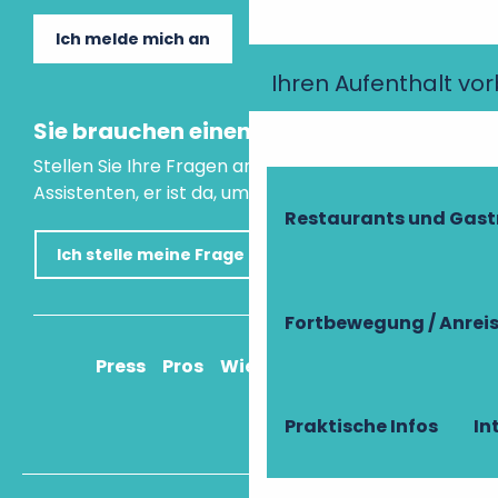
Ich melde mich an
Ihren Aufenthalt vo
Sie brauchen einen Rat?
Stellen Sie Ihre Fragen an unseren virtuellen
Assistenten, er ist da, um Ihnen zu helfen.
Restaurants und Gas
Ich stelle meine Frage
Fortbewegung / Anrei
Press
Pros
Wie komme ich an?
Praktische Infos
In