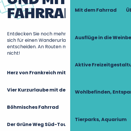
FAHRRAD?
Mit dem Fahrrad
Ü
Entdecken Sie noch mehr Landschaften, wenn Sie
Ausflüge in die Weinb
sich für einen Wanderurlaub mit dem Fahrrad
entscheiden. An Routen mangelt es in der Touraine
nicht!
Aktive Freizeitgestal
Herz von Frankreich mit dem Fahrrad
Vier Kurzurlaube mit dem Fahrrad
Wohlbefinden, Entsp
Böhmisches Fahrrad
Tierparks, Aquarium
Der Grüne Weg Süd-Touraine