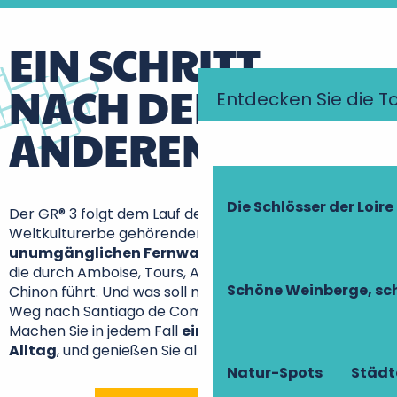
EIN SCHRITT
NACH DEM
Entdecken Sie die T
ANDEREN
Die Schlösser der Loire
Der GR® 3 folgt dem Lauf der Loire innerhalb des zum
Weltkulturerbe gehörenden Gebiets und ist
eine der
unumgänglichen Fernwanderrouten Frankreichs
,
die durch Amboise, Tours, Azay-le-Rideau oder auch
Schöne Weinberge, sch
Chinon führt. Und was soll man über den legendären
Weg nach Santiago de Compostela (GR® 655) sagen?
Machen Sie in jedem Fall
einen Schritt weg vom
Alltag
, und genießen Sie alle Reize der Touraine!
Natur-Spots
Städt