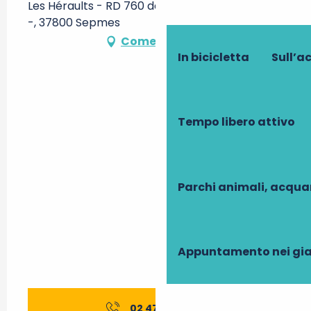
Les Héraults - RD 760 de Ste-Maure à Loches
-, 37800 Sepmes
Come arrivare
In bicicletta
Sull’a
Tempo libero attivo
Parchi animali, acqua
Appuntamento nei gia
02 47 32 94
▒▒