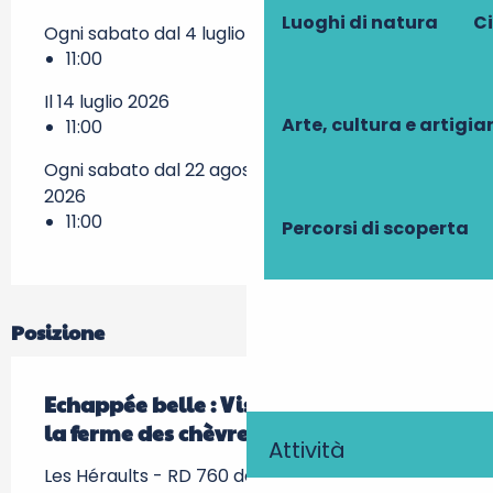
Luoghi di natura
Ci
Ogni sabato dal 4 luglio 2026 al 25 luglio 2026
11:00
Il 14 luglio 2026
Arte, cultura e artigi
11:00
Ogni sabato dal 22 agosto 2026 al 29 agosto
2026
11:00
Percorsi di scoperta
Posizione
Echappée belle : Visite découverte de
la ferme des chèvres et des roses
Attività
Les Héraults - RD 760 de Ste-Maure à Loches,