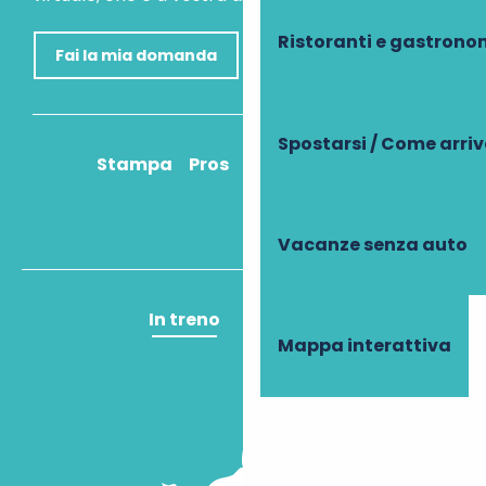
Ristoranti e gastrono
Fai la mia domanda
Spostarsi / Come arri
Stampa
Pros
Come ci arrivo?
Vacanze senza auto
In treno
In aereo
Mappa interattiva