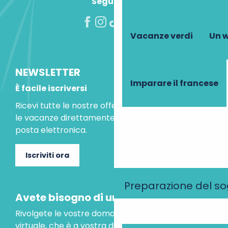
Seguiteci!
Vacanze verdi
Un w
NEWSLETTER
Imparare il francese
È facile iscriversi
Ricevi tutte le nostre offerte speciali e le idee per
le vacanze direttamente nella tua casella di
posta elettronica.
Iscriviti ora
Preparazione del s
Avete bisogno di un consiglio?
Rivolgete le vostre domande al nostro assistente
virtuale, che è a vostra disposizione per aiutarvi.