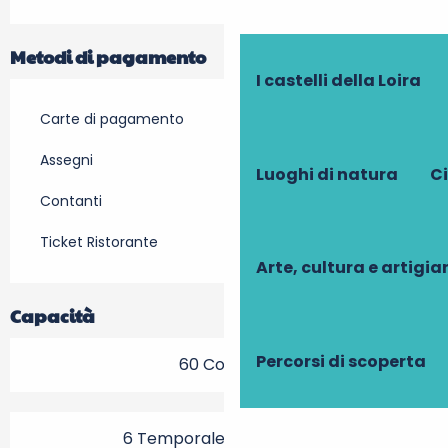
Metodi di pagamento
I castelli della Loira
Carte di pagamento
Assegni
Luoghi di natura
Ci
Contanti
Ticket Ristorante
Arte, cultura e artigi
Capacità
Percorsi di scoperta
60 Coperto
6 Temporale (s) Terrazza