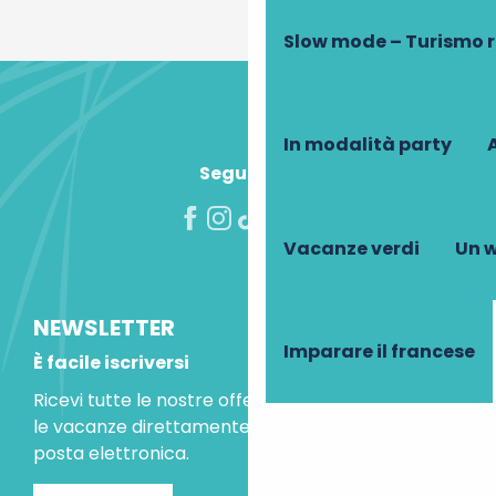
Slow mode – Turismo 
In modalità party
A
Seguiteci!
Vacanze verdi
Un w
NEWSLETTER
Imparare il francese
È facile iscriversi
Ricevi tutte le nostre offerte speciali e le idee per
le vacanze direttamente nella tua casella di
posta elettronica.