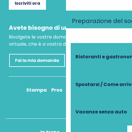
Iscriviti ora
Preparazione del s
Avete bisogno di un consiglio?
Rivolgete le vostre domande al nostro assistente
virtuale, che è a vostra disposizione per aiutarvi.
Ristoranti e gastrono
Fai la mia domanda
Spostarsi / Come arri
Stampa
Pros
Come ci arrivo?
Vacanze senza auto