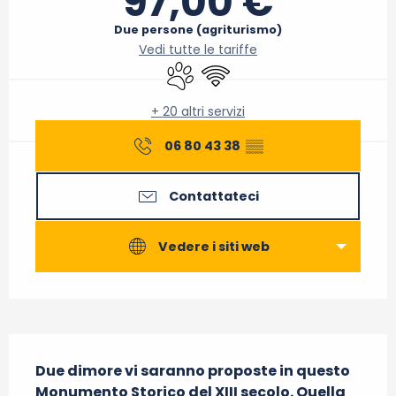
97,00 €
Due persone (agriturismo)
Vedi tutte le tariffe
Animali ammessi
Wi-Fi
+ 20 altri servizi
06 80 43 38
▒▒
Contattateci
Vedere i siti web
Descrizione
Due dimore vi saranno proposte in questo 
Monumento Storico del XIII secolo. Quella 