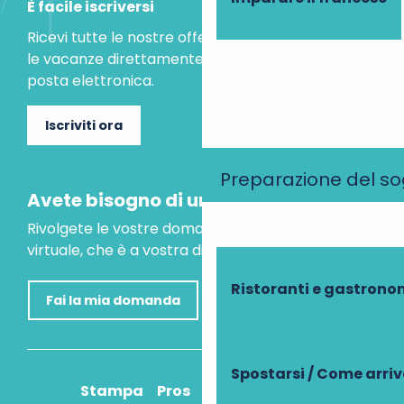
È facile iscriversi
Ricevi tutte le nostre offerte speciali e le idee per
le vacanze direttamente nella tua casella di
posta elettronica.
Iscriviti ora
Preparazione del s
Avete bisogno di un consiglio?
Rivolgete le vostre domande al nostro assistente
virtuale, che è a vostra disposizione per aiutarvi.
Ristoranti e gastrono
Fai la mia domanda
Spostarsi / Come arri
Stampa
Pros
Come ci arrivo?