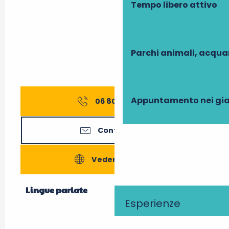
Tempo libero attivo
Parchi animali, acqua
Appuntamento nei gia
06 80 43 38
▒▒
Contattateci
Vedere i siti web
Lingue parlate
Lingue parlate
Esperienze