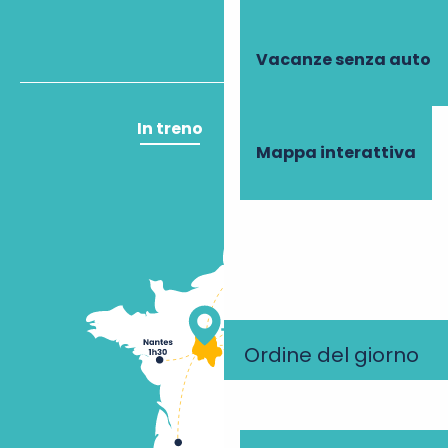
Vacanze senza auto
In treno
In aereo
Mappa interattiva
Ordine del giorno