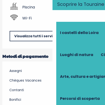
Scoprire la Touraine
Piscina
Wi-Fi
I castelli della Loira
Visualizza tutti i servizi
Luoghi di natura
Ci
Metodi di pagamento
Assegni
Arte, cultura e artigi
Chèques Vacances
Contanti
Percorsi di scoperta
Bonifici