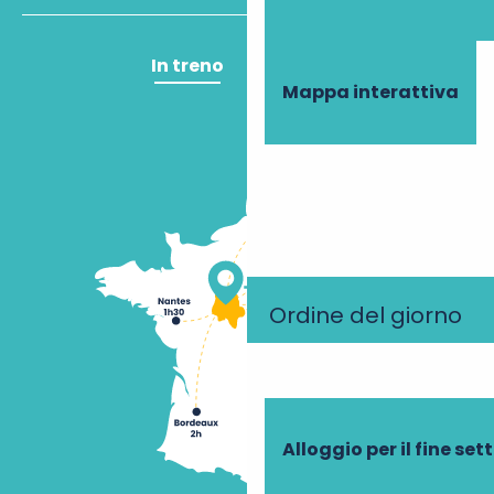
In treno
In aereo
Mappa interattiva
Ordine del giorno
Alloggio per il fine se