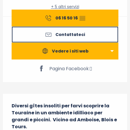
+ 5 altri servizi
06 16 50 16
▒▒
Contattateci
Vedere i siti web
Pagina Facebook
Descrizione
Diversi gîtes insoliti per farvi scoprire la 
Touraine in un ambiente idilliaco per 
grandi e piccini.  Vicino ad Amboise, Blois e 
Tours.