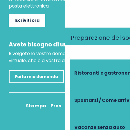
posta elettronica.
Iscriviti ora
Preparazione del s
Avete bisogno di un consiglio?
Rivolgete le vostre domande al nostro assistente
virtuale, che è a vostra disposizione per aiutarvi.
Ristoranti e gastrono
Fai la mia domanda
Spostarsi / Come arri
Stampa
Pros
Come ci arrivo?
Vacanze senza auto