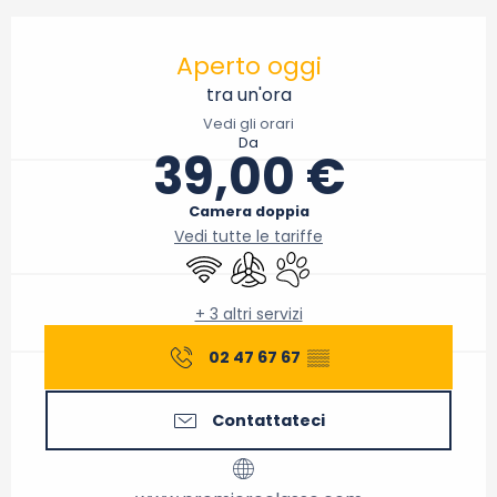
Orari e contatti
Aperto oggi
tra un'ora
Vedi gli orari
Da
39,00 €
Camera doppia
Vedi tutte le tariffe
Wi-Fi
Aria condizionata
Animali ammessi
+ 3 altri servizi
02 47 67 67
▒▒
Contattateci