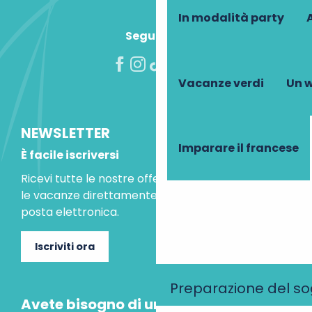
In modalità party
A
Seguiteci!
Vacanze verdi
Un w
NEWSLETTER
Imparare il francese
È facile iscriversi
Ricevi tutte le nostre offerte speciali e le idee per
le vacanze direttamente nella tua casella di
posta elettronica.
Iscriviti ora
Preparazione del s
Avete bisogno di un consiglio?