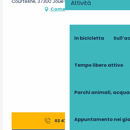
Courteline, 37300 Joué-lès-Tours
Attività
Come arrivare
In bicicletta
Sull’a
Tempo libero attivo
Parchi animali, acqua
Appuntamento nei gia
02 47 67 67
▒▒