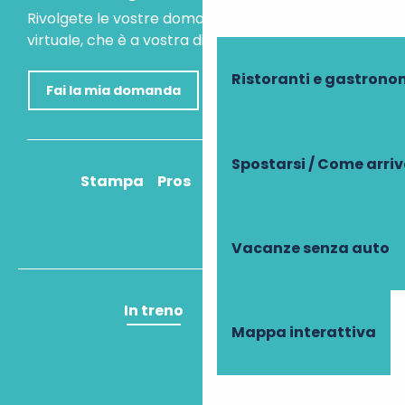
Rivolgete le vostre domande al nostro assistente
virtuale, che è a vostra disposizione per aiutarvi.
Ristoranti e gastrono
Fai la mia domanda
Spostarsi / Come arri
Stampa
Pros
Come ci arrivo?
Vacanze senza auto
In treno
In aereo
Mappa interattiva