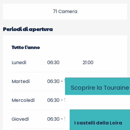
71 Camera
Periodi di apertura
Tutto l'anno
Tutto l'anno
Lunedì
06:30
21:00
Martedì
06:30 - 11:00
17:00 - 21:00
Scoprire la Touraine
Mercoledì
06:30 - 11:00
17:00 - 21:00
Giovedì
06:30 - 11:00
17:00 - 21:00
I castelli della Loira