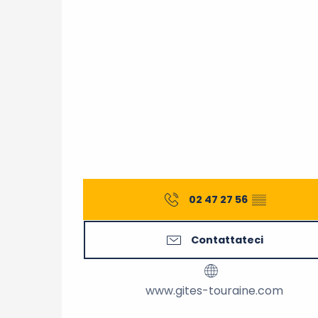
02 47 27 56
▒▒
Contattateci
www.gites-touraine.com