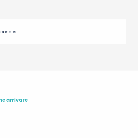
acances
e arrivare