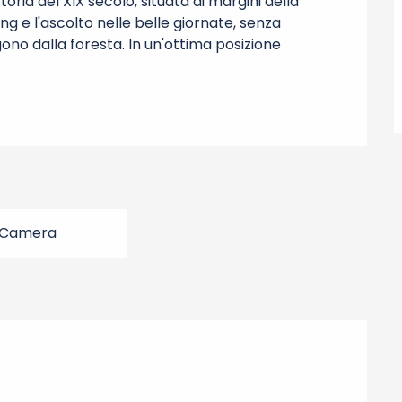
oria del XIX secolo, situata ai margini della 
ng e l'ascolto nelle belle giornate, senza 
no dalla foresta. In un'ottima posizione 
 Camera