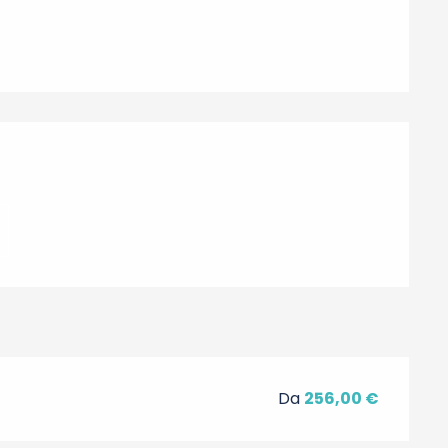
ni
Da
256,00 €