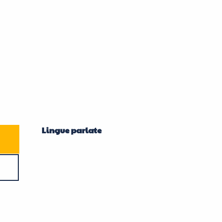
Lingue parlate
Lingue parlate