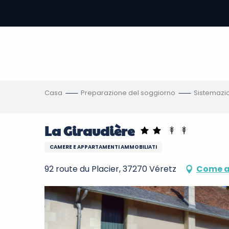
Aller
au
contenu
principal
amento
ni
Casa
Preparazione del soggiorno
Sistemazi
La Giraudière
CAMERE E APPARTAMENTI AMMOBILIATI
92 route du Placier, 37270 Véretz
Come a