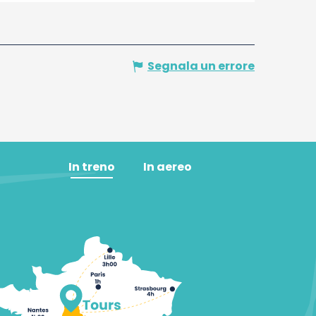
Segnala un errore
In treno
In aereo