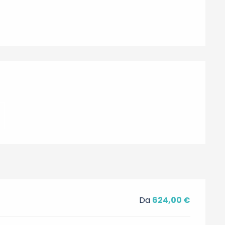
ni
Da
624,00 €