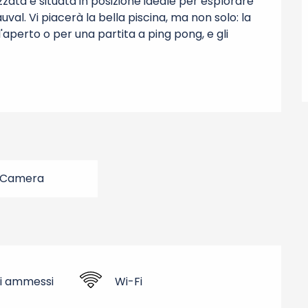
a è situata in posizione ideale per esplorare 
val. Vi piacerà la bella piscina, ma non solo: la 
aperto o per una partita a ping pong, e gli 
 Camera
i ammessi
Wi-Fi