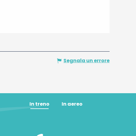
Segnala un errore
In treno
In aereo