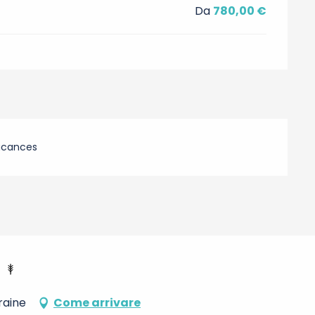
Da
780,00 €
acances
raine
Come arrivare