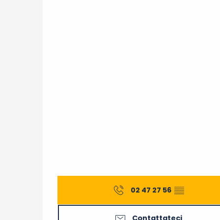
02 47 27 56
▒▒
Contattateci