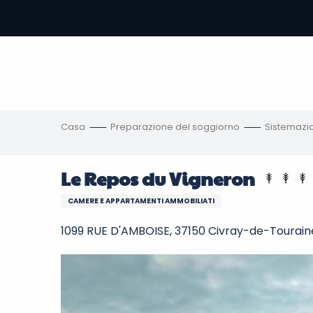
Aller
au
contenu
principal
amento
ni
Casa
Preparazione del soggiorno
Sistemazi
Le Repos du Vigneron
CAMERE E APPARTAMENTI AMMOBILIATI
1099 RUE D'AMBOISE, 37150 Civray-de-Tourain