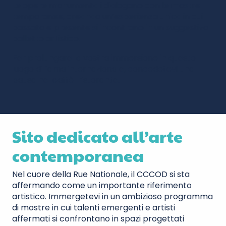
Le opere monumentali dialogano con le mostre
temporanee, creando un’esperienza unica in cui
passato e presente si incontrano in un suggestivo
balletto artistico.
Per prolungare la vostra immersione in questo
luogo di fama internazionale, concedetevi una
pausa nel caffè-ristorante.
Sito dedicato all’arte
contemporanea
Nel cuore della Rue Nationale, il CCCOD si sta
affermando come un importante riferimento
artistico. Immergetevi in un ambizioso programma
di mostre in cui talenti emergenti e artisti
affermati si confrontano in spazi progettati