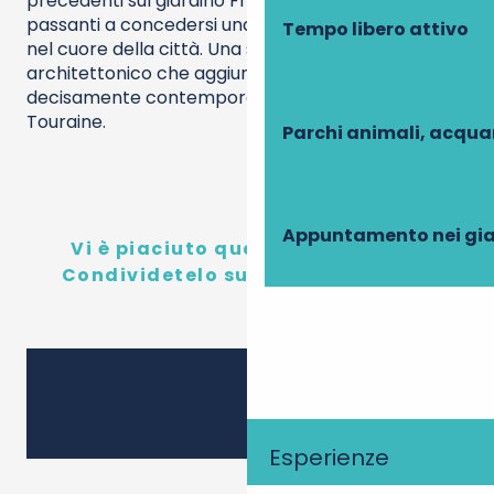
precedenti sul giardino François 1er, invitando i
passanti a concedersi una pausa contemplativa
Tempo libero attivo
nel cuore della città. Una storia di successo
architettonico che aggiunge una firma
decisamente contemporanea al patrimonio della
Touraine.
Parchi animali, acqua
Appuntamento nei gia
Vi è piaciuto questo contenuto?
Condividetelo sui social network!
Ajouter
Condividi
Esperienze