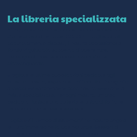
La libreria specializzata
Affacciatevi all’affascinante mondo dell’editoria
d’arte al piano terra del CCCOD. Tra gli scaffali
accuratamente disposti, il nostro appassionato
libraio vi guida alla scoperta di opere rare,
cataloghi di mostre e pubblicazioni d’arte
all’avanguardia.
Sfogliate le ultime pubblicazioni dedicate agli
artisti in mostra, esplorate i raffinati libri fotografici
o lasciatevi sorprendere dalla nostra selezione di
riviste specializzate. Per ogni mostra, un’area
dedicata riunisce una collezione unica di libri che
risuonano con le opere esposte.
Tagliatevi il tempo di sistemarvi nel nostro angolo
lettura immerso nella luce naturale. Sessioni di
firme e incontri con gli artisti animano