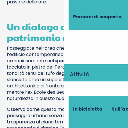
passare delle ore.
Percorsi di scoperta
Un dialogo con il
patrimonio di Tours
Passeggiate nell’area che circonda il CCCOD, dove
l’edificio contemporaneo si inserisce
armoniosamente nel
quartiere storico
. La sua
facciata in pietra del Tercé contrasta con le
tonalità tenui del tufo degli edifici vicini. Il volume
Attività
slanciato crea un suggestivo interludio
architettonico di fronte alla chiesa di Saint-Julien,
mentre l’ex Ecole des Beaux-Arts si inserisce con
naturalezza in questo nuovo complesso.
In bicicletta
Sull’a
Osserva come questo monolite bianco trasformi il
paesaggio urbano senza mai sovrastarlo. La sua
trasparenza al piano terra apre una vista senza