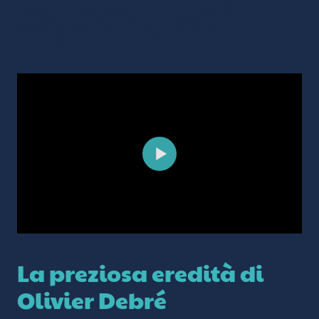
regolarmente questo spazio vivace, dove la
passione per i libri d’arte è condivisa in
un’atmosfera amichevole.
La preziosa eredità di
Olivier Debré