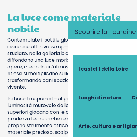
La luce come materiale
nobile
Scoprire la Touraine
Contemplate il sottile gioco di raggi naturali che si
insinuano attraverso aperture strategicamente
studiate. Nella galleria bianca, quattro lucernari
diffondono una luce morbida e uniforme sulle
opere, creando un’atmosfera quasi meditativa. I
I castelli della Loira
riflessi si moltiplicano sulle pareti immacolate,
trasformando ogni spazio in una composizione
vivente.
Luoghi di natura
Ci
La base trasparente al piano terra cattura la
luminosità mutevole delle stagioni, mentre i volumi
superiori giocano con le ombre proiettate. Una
prodezza tecnica che rende il CCCOD un vero e
proprio strumento ottico in cui la luce diventa un
Arte, cultura e artigi
materiale prezioso, scolpendo lo spazio con il