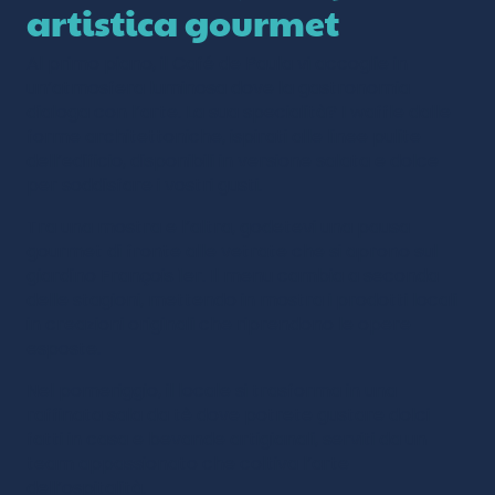
artistica gourmet
Al primo piano, il Café de Paula vi accoglie in
un’atmosfera luminosa dove la gastronomia
dialoga con l’arte. La sua specialità? I waffle dalle
forme architettoniche, ispirati alle linee pulite
dell’edificio, disponibili in versione salata e dolce
per soddisfare i vostri gusti.
Tra una mostra e l’altra, godetevi una pausa
gourmet di fronte alle vetrate che si aprono sul
giardino François 1er. Il menu cambia a seconda
delle stagioni, mettendo in mostra i prodotti locali
in creazioni originali che riprendono le opere
esposte.
Nel pomeriggio, il locale si trasforma in una
raffinata sala da tè dove potrete gustare dolci
fatti in casa e bevande artigianali, serviti da un
team appassionato che coltiva l’arte
dell’ospitalità.