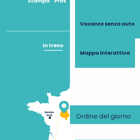
Stampa
Pros
Come ci arrivo?
Vacanze senza auto
In treno
In aereo
Mappa interattiva
Ordine del giorno