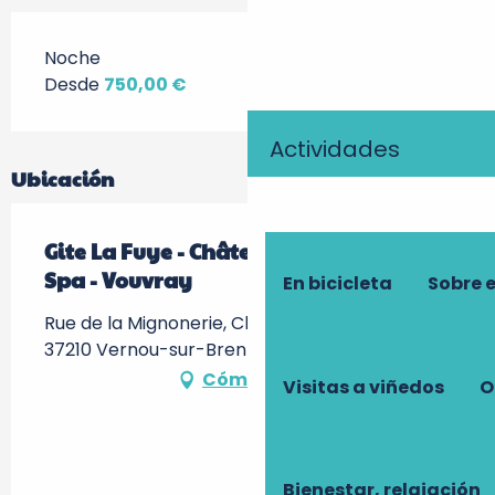
Noche
Desde
750,00 €
Actividades
Ubicación
Gite La Fuye - Château de Jallanges &
Spa - Vouvray
En bicicleta
Sobre 
Rue de la Mignonerie, Château de Jallanges,
37210 Vernou-sur-Brenne
Cómo llegar
Visitas a viñedos
O
Bienestar, relajación