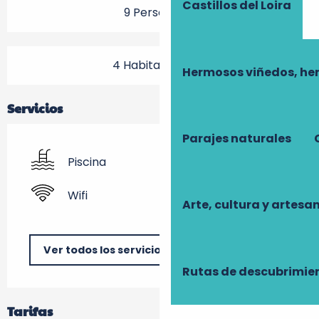
Castillos del Loira
9 Persona(s)
4 Habitación(es)
Hermosos viñedos, he
Servicios
Parajes naturales
Piscina
Wifi
Arte, cultura y artesa
Ver todos los servicios
Rutas de descubrimie
Tarifas