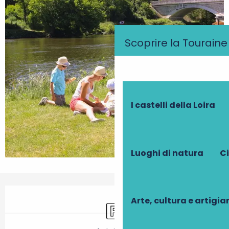
Scoprire la Touraine
I castelli della Loira
Luoghi di natura
Ci
Orari e contatti
Arte, cultura e artigi
Parcheggio