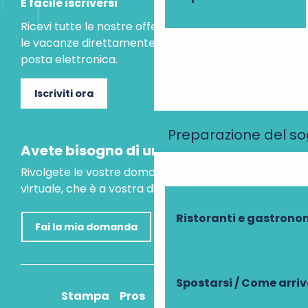
È facile iscriversi
Ricevi tutte le nostre offerte speciali e le idee per
le vacanze direttamente nella tua casella di
posta elettronica.
Iscriviti ora
Preparazione del s
Avete bisogno di un consiglio?
Rivolgete le vostre domande al nostro assistente
virtuale, che è a vostra disposizione per aiutarvi.
Ristoranti e gastrono
Fai la mia domanda
Spostarsi / Come arri
Stampa
Pros
Come ci arrivo?