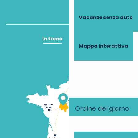
Vacanze senza auto
In treno
In aereo
Mappa interattiva
Ordine del giorno