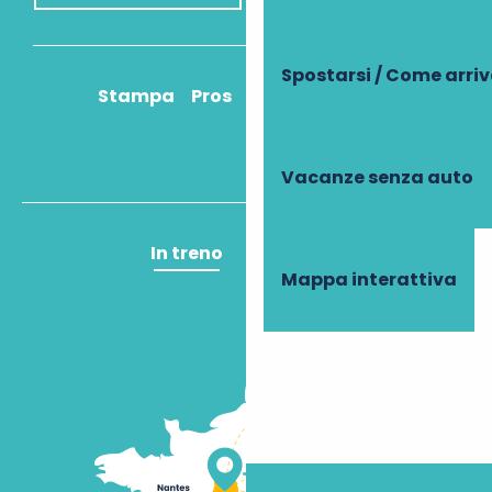
Spostarsi / Come arri
Stampa
Pros
Come ci arrivo?
Vacanze senza auto
In treno
In aereo
Mappa interattiva