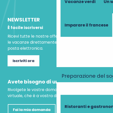
Vacanze verdi
Un w
NEWSLETTER
Imparare il francese
È facile iscriversi
Ricevi tutte le nostre offerte speciali e le idee per
le vacanze direttamente nella tua casella di
posta elettronica.
Iscriviti ora
Preparazione del s
Avete bisogno di un consiglio?
Rivolgete le vostre domande al nostro assistente
virtuale, che è a vostra disposizione per aiutarvi.
Ristoranti e gastrono
Fai la mia domanda