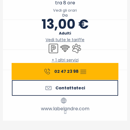
tra 8 ore
Vedi gli orari
Da
13,00 €
Adulti
Vedi tutte le tariffe
Parcheggio
Wi-Fi
Animali ammessi
+ 1 altri servizi
02 47 23 98
▒▒
Contattateci
www.labelandre.com