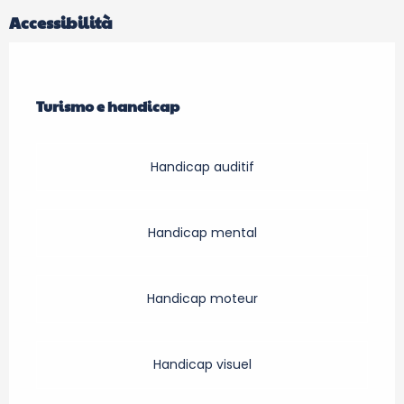
Accessibilità
Turismo e handicap
Turismo e handicap
Handicap auditif
Handicap mental
Handicap moteur
Handicap visuel