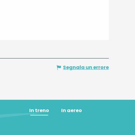
Segnala un errore
In treno
In aereo