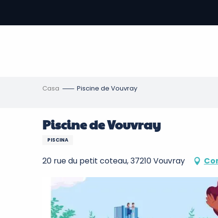
Aller
au
contenu
principal
amento
ni
Casa
Piscine de Vouvray
Piscine de Vouvray
PISCINA
20 rue du petit coteau, 37210 Vouvray
Com