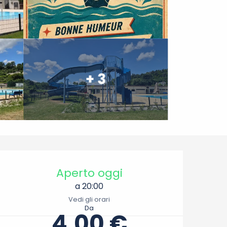
+ 3
Orari e contatti
Aperto oggi
a 20:00
Vedi gli orari
Da
4,00 €