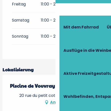
Freitag
11:00 - 20:00
Samstag
11:00 - 20:00
Mit dem Fahrrad
Ü
Sonntag
11:00 - 20:00
Ausflüge in die Weinb
Lokalisierung
Aktive Freizeitgestal
Piscine de Vouvray
20 rue du petit coteau, 37210 Vouvray
Wohlbefinden, Entsp
Anfahrt