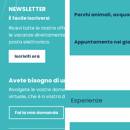
NEWSLETTER
Parchi animali, acqua
È facile iscriversi
Ricevi tutte le nostre offerte speciali e le idee per
le vacanze direttamente nella tua casella di
Appuntamento nei gia
posta elettronica.
Iscriviti ora
Avete bisogno di un consiglio?
Rivolgete le vostre domande al nostro assistente
virtuale, che è a vostra disposizione per aiutarvi.
Esperienze
Fai la mia domanda