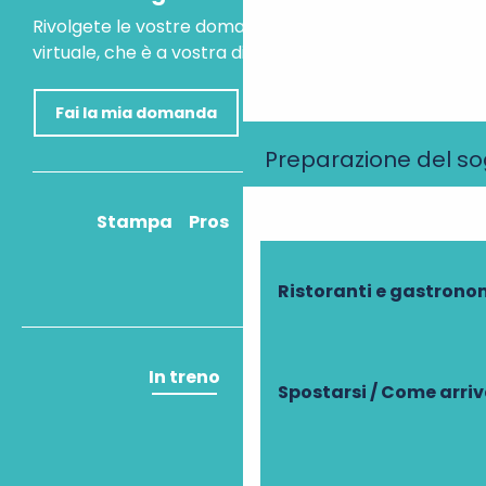
Rivolgete le vostre domande al nostro assistente
virtuale, che è a vostra disposizione per aiutarvi.
Fai la mia domanda
Preparazione del s
Stampa
Pros
Come ci arrivo?
Ristoranti e gastrono
In treno
In aereo
Spostarsi / Come arri