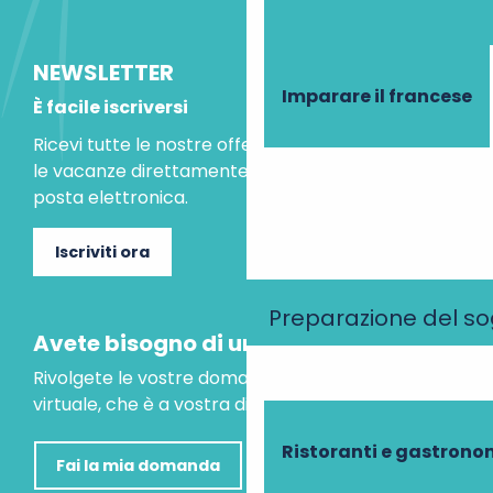
NEWSLETTER
Imparare il francese
È facile iscriversi
Ricevi tutte le nostre offerte speciali e le idee per
le vacanze direttamente nella tua casella di
posta elettronica.
Iscriviti ora
Preparazione del s
Avete bisogno di un consiglio?
Rivolgete le vostre domande al nostro assistente
virtuale, che è a vostra disposizione per aiutarvi.
Ristoranti e gastrono
Fai la mia domanda