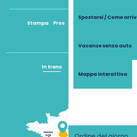
Spostarsi / Come arri
Stampa
Pros
Come ci arrivo?
Vacanze senza auto
In treno
In aereo
Mappa interattiva
Ordine del giorno