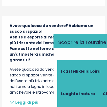
Descrizione
Avete qualcosa da vendere? Abbiamo un 
sacco di spazio!

Venite a esporre al mercatino dell'usato 
Scoprire la Touraine
più frizzante dell'estate!

Pane cotto nel forno a legna in loco, 
un'atmosfera amichevole e ritrovamenti 
garantiti!
Avete qualcosa da vendere? Abbiamo un 
I castelli della Loira
sacco di spazio! Venite a esporre al mercatino 
dell'usato più frizzante dell'estate! Pane cotto 
nel forno a legna in loco, un'atmosfera 
amichevole e ritrovamenti garantiti!
Luoghi di natura
Ci
Leggi di più