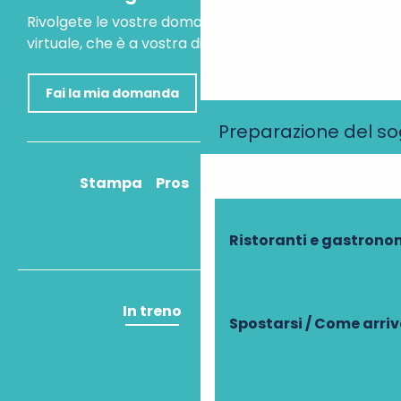
Rivolgete le vostre domande al nostro assistente
virtuale, che è a vostra disposizione per aiutarvi.
Fai la mia domanda
Preparazione del s
Stampa
Pros
Come ci arrivo?
Ristoranti e gastrono
In treno
In aereo
Spostarsi / Come arri