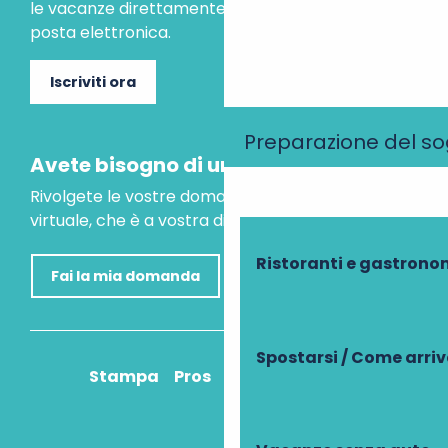
le vacanze direttamente nella tua casella di
posta elettronica.
Iscriviti ora
Preparazione del s
Avete bisogno di un consiglio?
Rivolgete le vostre domande al nostro assistente
virtuale, che è a vostra disposizione per aiutarvi.
Ristoranti e gastrono
Fai la mia domanda
Spostarsi / Come arri
Stampa
Pros
Come ci arrivo?