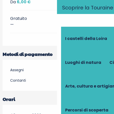
Da
6,00 €
Scoprire la Touraine
Gratuito
—
I castelli della Loira
Metodi di pagamento
Luoghi di natura
Ci
Assegni
Contanti
Arte, cultura e artigi
Orari
Percorsi di scoperta