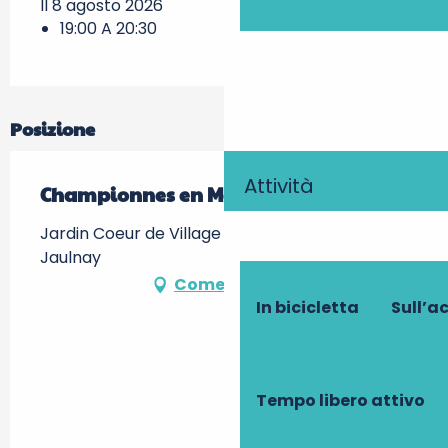
Il 8 agosto 2026
19:00 A 20:30
Posizione
Attività
Championnes en Meute
Jardin Coeur de Village à Jaulnay -, 37120
Jaulnay
Come arrivare
In bicicletta
Sull’a
Tempo libero attivo