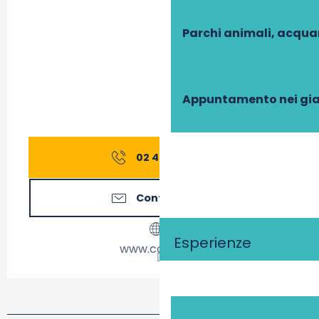
Parchi animali, acqua
Appuntamento nei gia
02 47 25 11
▒▒
Contattateci
Esperienze
www.cc-tvv.fr