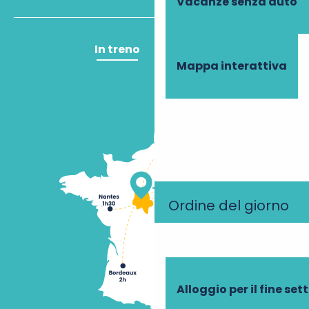
Vacanze senza auto
In treno
In aereo
Mappa interattiva
Ordine del giorno
Alloggio per il fine se