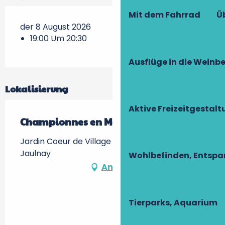
Mit dem Fahrrad
Ü
der 8 August 2026
19:00 Um 20:30
Ausflüge in die Weinb
Lokalisierung
Aktive Freizeitgestal
Championnes en Meute
Jardin Coeur de Village à Jaulnay -, 37120
Jaulnay
Wohlbefinden, Entsp
Anfahrt
Tierparks, Aquarium