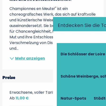
Championnes en Meute!" ist ein 
choreografisches Werk, das sich auf kraftvolle 
und künstlerische Weise mit Frauenfragen 
Entdecken Sie die T
auseinandersetzt. Sie beleuchtet ihren Kampf 
für Chancengleichheit, ihre Emotionen, ihren 
Mut und ihre Entschlossenheit. Durch die 
Verschmelzung von Disziplinen wie Akrobatik 
und...
Die Schlösser der Loire
Mehr anzeigen
Schöne Weinberge, sch
Preise
Erwachsene, voller Tarif
Ab
11,00 €
Natur-Spots
Städt