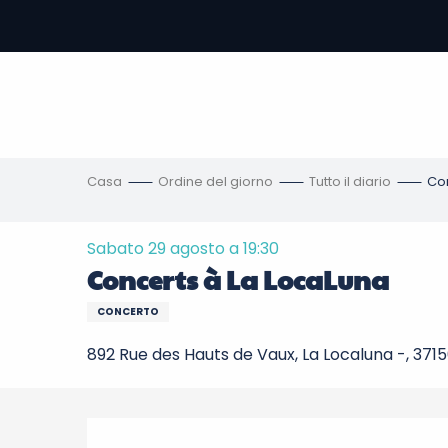
Aller
au
contenu
principal
amento
ni
Casa
Ordine del giorno
Tutto il diario
Con
Sabato 29 agosto a 19:30
Concerts à La LocaLuna
CONCERTO
892 Rue des Hauts de Vaux, La Localuna -, 37
Descrizione