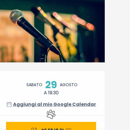
Orari e contatti
29
SABATO
AGOSTO
A 19:30
Aggiungi al mio Google Calendar
Animali ammessi