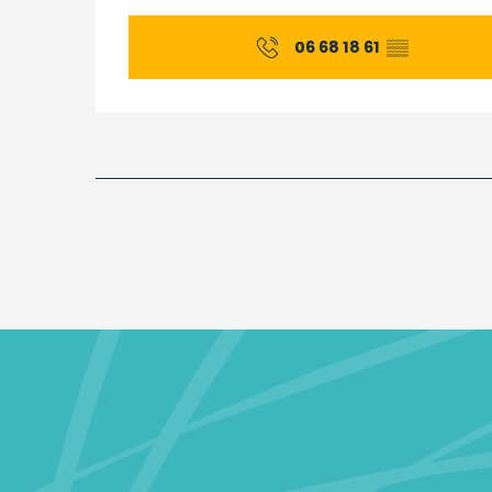
06 68 18 61
▒▒