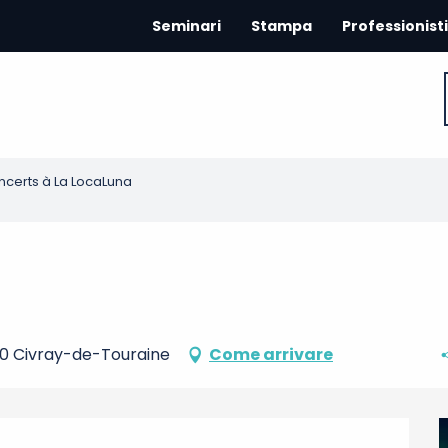
Seminari
Stampa
Professionisti
certs à La LocaLuna
150 Civray-de-Touraine
Come arrivare