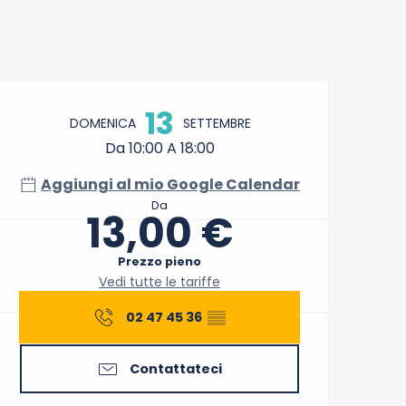
Orari e contatti
13
DOMENICA
SETTEMBRE
Da 10:00 A 18:00
Aggiungi al mio Google Calendar
Da
13,00 €
Prezzo pieno
Vedi tutte le tariffe
02 47 45 36
▒▒
Contattateci