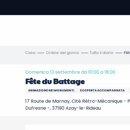
Aller
au
contenu
principal
amento
ni
Casa
Ordine del giorno
Tutto il diario
Fêt
Domenica 13 settembre da 10:00 a 18:00
Fête du Battage
ANIMAZIONE NEI MONUMENTI
SCOPERTA ACCOMPAGNATA
17 Route de Marnay, Cité Rétro-Mécanique - P
Dufresne -, 37190 Azay-le-Rideau