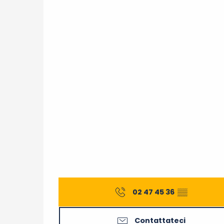
02 47 45 36
▒▒
Contattateci