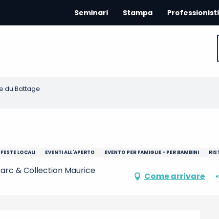
Seminari
Stampa
Professionisti
e du Battage
FESTE LOCALI
EVENTI ALL'APERTO
EVENTO PER FAMIGLIE - PER BAMBINI
RIS
arc & Collection Maurice
Come arrivare