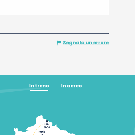
Segnala un errore
In treno
In aereo