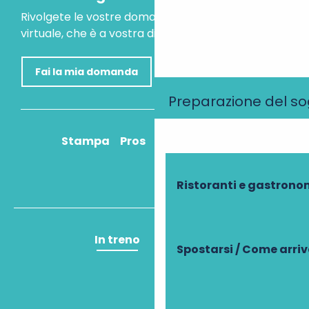
Rivolgete le vostre domande al nostro assistente
virtuale, che è a vostra disposizione per aiutarvi.
Fai la mia domanda
Preparazione del s
Stampa
Pros
Come ci arrivo?
Ristoranti e gastrono
In treno
In aereo
Spostarsi / Come arri