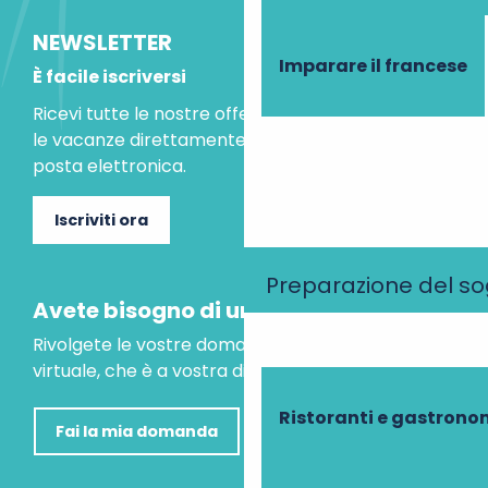
NEWSLETTER
Imparare il francese
È facile iscriversi
Ricevi tutte le nostre offerte speciali e le idee per
le vacanze direttamente nella tua casella di
posta elettronica.
Iscriviti ora
Preparazione del s
Avete bisogno di un consiglio?
Rivolgete le vostre domande al nostro assistente
virtuale, che è a vostra disposizione per aiutarvi.
Ristoranti e gastrono
Fai la mia domanda