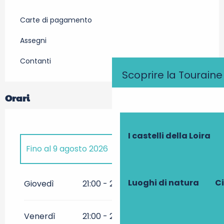
Carte di pagamento
Assegni
Contanti
Scoprire la Touraine
Orari
I castelli della Loira
Fino al
9 agosto 2026
Dal
17 luglio 2026
al
19 luglio
2026
Luoghi di natura
Ci
Giovedì
21:00 - 23:00
Venerdì
21:00 - 23:00