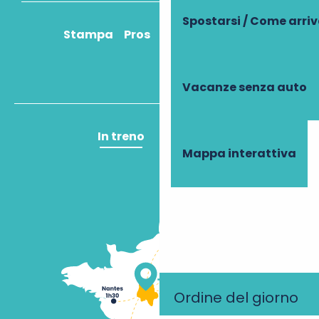
Spostarsi / Come arri
Stampa
Pros
Come ci arrivo?
Vacanze senza auto
In treno
In aereo
Mappa interattiva
Ordine del giorno