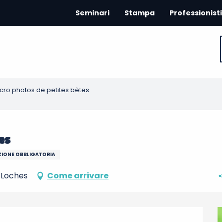
Seminari
Stampa
Professionisti
ro photos de petites bêtes
es
IONE OBBLIGATORIA
0 Loches
Come arrivare