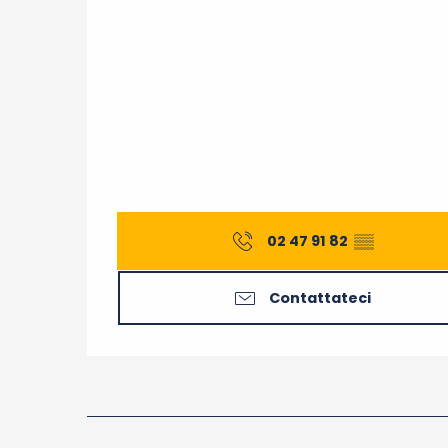
02 47 91 82
▒▒
Contattateci