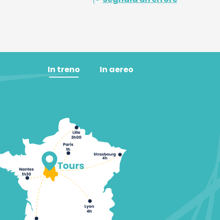
In treno
In aereo