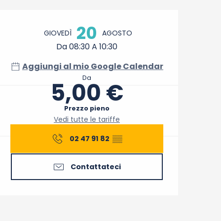
Orari e contatti
20
GIOVEDÌ
AGOSTO
Da 08:30 A 10:30
Aggiungi al mio Google Calendar
Da
5,00 €
Prezzo pieno
Vedi tutte le tariffe
02 47 91 82
▒▒
Contattateci