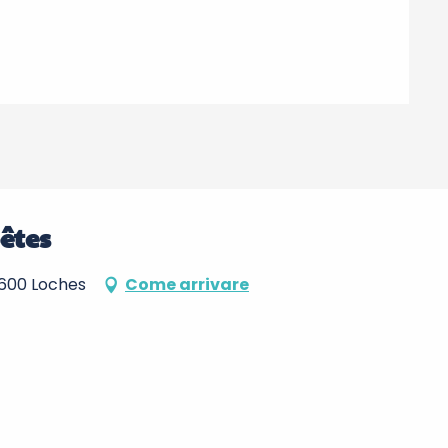
êtes
37600 Loches
Come arrivare