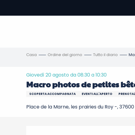
Aller
au
contenu
principal
amento
ni
Casa
Ordine del giorno
Tutto il diario
Mac
Giovedì 20 agosto da 08:30 a 10:30
Macro photos de petites bêt
SCOPERTA ACCOMPAGNATA
EVENTI ALL'APERTO
PRENOTAZ
Place de la Marne, les prairies du Roy -, 3760
Descrizione