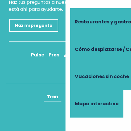
Haz tus preguntas a nuestro asistente virtual, que
está ahí para ayudarte.
Restaurantes y gast
Haz mi pregunta
Cómo desplazarse / C
Pulse
Pros
¿Cómo llegar?
Vacaciones sin coche
Tren
Avión
Mapa interactivo