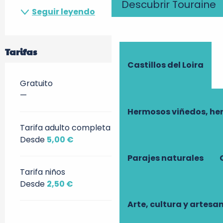
Descubrir Touraine
Seguir leyendo
Tarifas
Castillos del Loira
Gratuito
—
Hermosos viñedos, he
Tarifa adulto completa
Desde
5,00 €
Parajes naturales
Tarifa niños
Desde
2,50 €
Arte, cultura y artesa