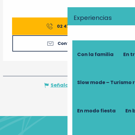
Experiencias
02 47 91 82
▒▒
Contáctenos
Con la familia
En t
Slow mode – Turismo 
Señalar un error
En modo fiesta
En 