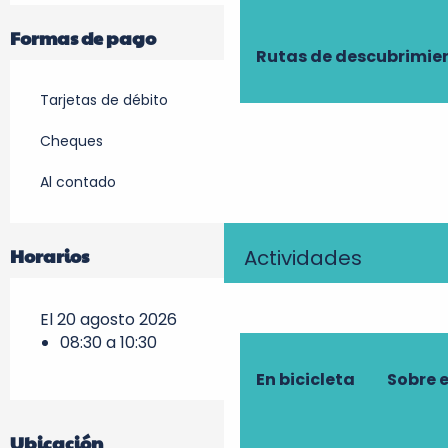
Formas de pago
Rutas de descubrimie
Tarjetas de débito
Cheques
Al contado
Horarios
Actividades
El 20 agosto 2026
08:30 a 10:30
En bicicleta
Sobre 
Ubicación