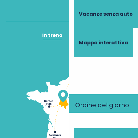
Vacanze senza auto
In treno
In aereo
Mappa interattiva
Ordine del giorno