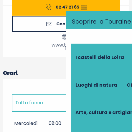
02 47 21 65
▒▒
Scoprire la Touraine
Contattateci
www.tours.fr
I castelli della Loira
Orari
Luoghi di natura
Ci
Tutto l'anno
Arte, cultura e artigi
Tutto l'anno 2027
Mercoledì
08:00
19:00