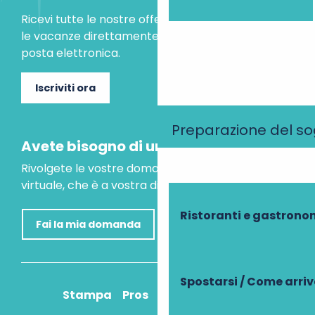
Ricevi tutte le nostre offerte speciali e le idee per
le vacanze direttamente nella tua casella di
posta elettronica.
Iscriviti ora
Preparazione del s
Avete bisogno di un consiglio?
Rivolgete le vostre domande al nostro assistente
virtuale, che è a vostra disposizione per aiutarvi.
Ristoranti e gastrono
Fai la mia domanda
Spostarsi / Come arri
Stampa
Pros
Come ci arrivo?