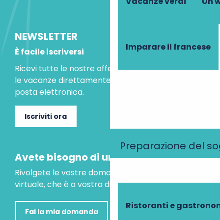
Vacanze verdi
Un w
NEWSLETTER
Imparare il francese
È facile iscriversi
Ricevi tutte le nostre offerte speciali e le idee per
le vacanze direttamente nella tua casella di
posta elettronica.
Iscriviti ora
Preparazione del s
Avete bisogno di un consiglio?
Rivolgete le vostre domande al nostro assistente
virtuale, che è a vostra disposizione per aiutarvi.
Ristoranti e gastrono
Fai la mia domanda