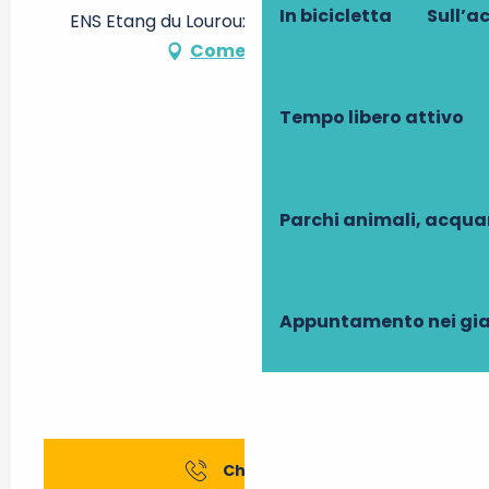
In bicicletta
Sull’a
ENS Etang du Louroux -, 37240 Le Louroux
Come arrivare
Tempo libero attivo
Parchi animali, acqua
Appuntamento nei gia
Chiamare