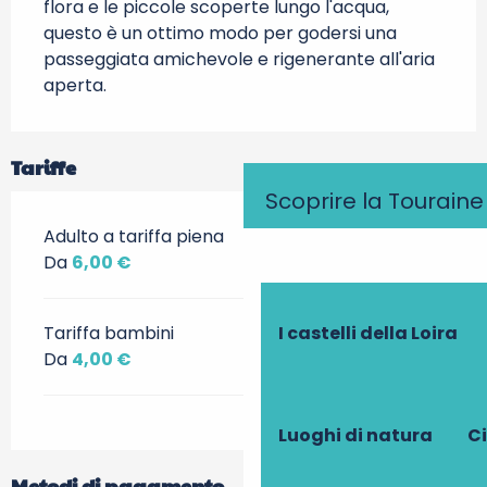
flora e le piccole scoperte lungo l'acqua, 
questo è un ottimo modo per godersi una 
passeggiata amichevole e rigenerante all'aria 
aperta.
Tariffe
Scoprire la Touraine
Adulto a tariffa piena
Da
6,00 €
Tariffa bambini
I castelli della Loira
Da
4,00 €
Luoghi di natura
Ci
Metodi di pagamento