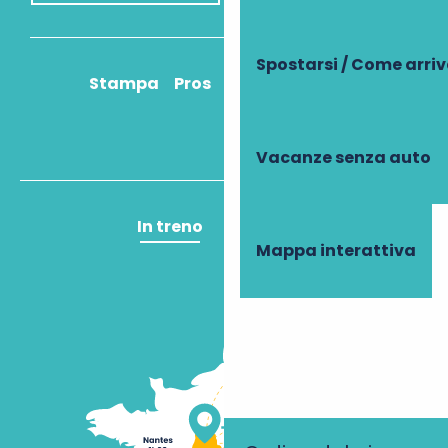
Spostarsi / Come arri
Stampa
Pros
Come ci arrivo?
Vacanze senza auto
In treno
In aereo
Mappa interattiva