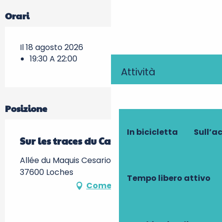
Orari
Il 18 agosto 2026
19:30 A 22:00
Attività
Posizione
In bicicletta
Sull’a
Sur les traces du Castor
Allée du Maquis Cesario, les prairies du Roy -,
37600 Loches
Tempo libero attivo
Come arrivare