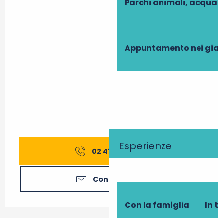
Parchi animali, acqua
Appuntamento nei gia
Esperienze
02 47 91 82
▒▒
Contattateci
Con la famiglia
In 