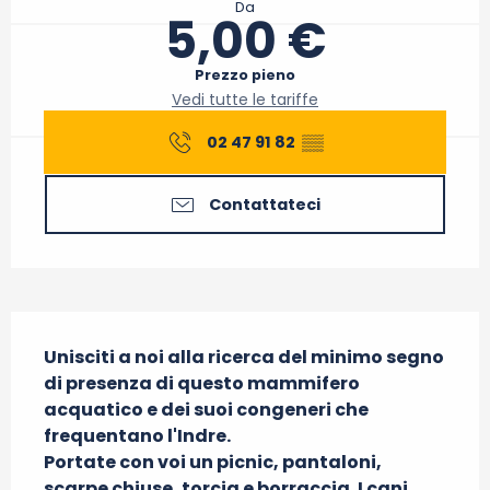
Da
5,00 €
Prezzo pieno
Vedi tutte le tariffe
02 47 91 82
▒▒
Contattateci
Descrizione
Unisciti a noi alla ricerca del minimo segno 
di presenza di questo mammifero 
acquatico e dei suoi congeneri che 
frequentano l'Indre.

Portate con voi un picnic, pantaloni, 
scarpe chiuse, torcia e borraccia. I cani 