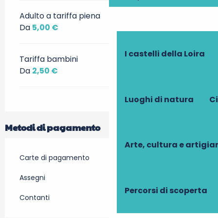
Adulto a tariffa piena
Da
5,00 €
I castelli della Loira
Tariffa bambini
Da
2,50 €
Luoghi di natura
Ci
Metodi di pagamento
Arte, cultura e artigi
Carte di pagamento
Assegni
Percorsi di scoperta
Contanti