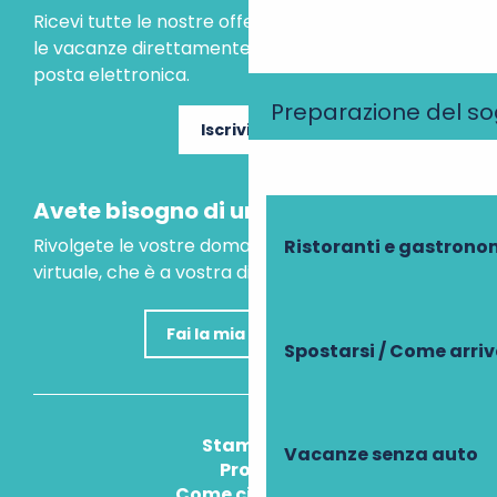
Ricevi tutte le nostre offerte speciali e le idee per
le vacanze direttamente nella tua casella di
posta elettronica.
Preparazione del s
Iscriviti ora
Avete bisogno di un consiglio?
Rivolgete le vostre domande al nostro assistente
Ristoranti e gastrono
virtuale, che è a vostra disposizione per aiutarvi.
Fai la mia domanda
Spostarsi / Come arri
Stampa
Vacanze senza auto
Pros
Come ci arrivo?