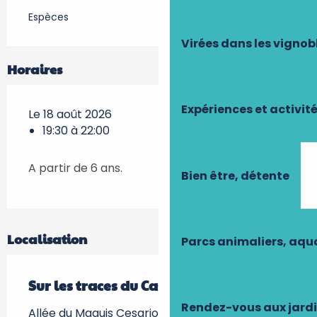
Espèces
Virées dans les vignob
Horaires
Expériences et activit
Le 18 août 2026
19:30 à 22:00
A partir de 6 ans.
Bien être, détente
Localisation
Parcs animaliers, aq
Sur les traces du Castor
Rendez-vous aux jard
Allée du Maquis Cesario, les prairies du Roy -,