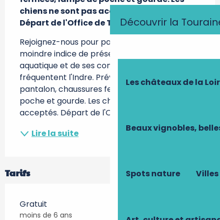
chiens ne sont pas acceptés.

Découvrir la Tourain
Départ de l'Office de Tourisme.
Rejoignez-nous pour partir à la quête du 
moindre indice de présence de ce mammifère 
aquatique et de ses congénères qui 
fréquentent l'Indre. Prévoir pique-nique, 
Les châteaux de la Loi
pantalon, chaussures fermées, lampe de 
poche et gourde. Les chiens ne sont pas 
acceptés. Départ de l'Office de Tourisme.
Beaux vignobles, belle
Lire la suite
Tarifs
Spots nature
Villes
Gratuit
moins de 6 ans
Art, culture et artisan