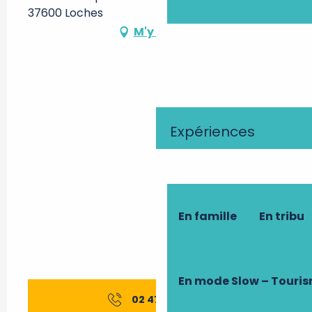
37600 Loches
M'y rendre
Expériences
En famille
En tribu
En mode Slow – Touri
02 47 91 82
▒▒