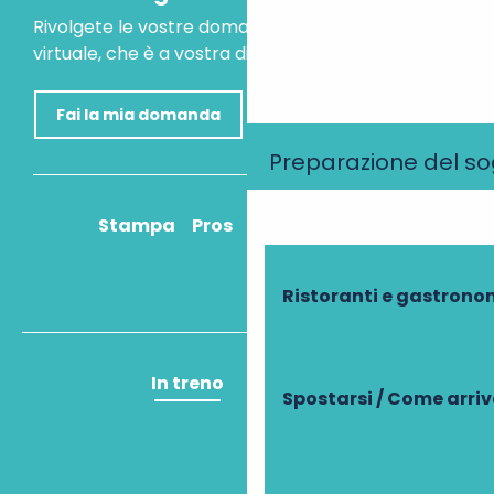
Rivolgete le vostre domande al nostro assistente
virtuale, che è a vostra disposizione per aiutarvi.
Fai la mia domanda
Preparazione del s
Stampa
Pros
Come ci arrivo?
Ristoranti e gastrono
In treno
In aereo
Spostarsi / Come arri