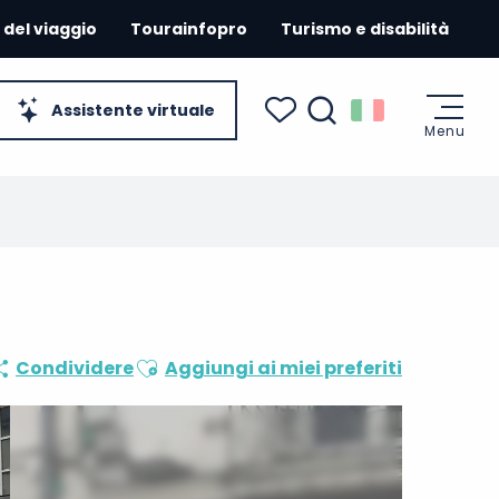
 del viaggio
Tourainfopro
Turismo e disabilità
Assistente virtuale
Menu
Ricerca
Voir les favoris
Ajouter aux favoris
Condividere
Aggiungi ai miei preferiti