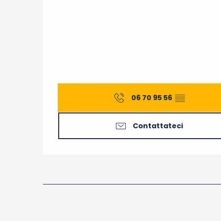
06 70 95 56
▒▒
Contattateci