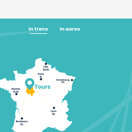
In treno
In aereo