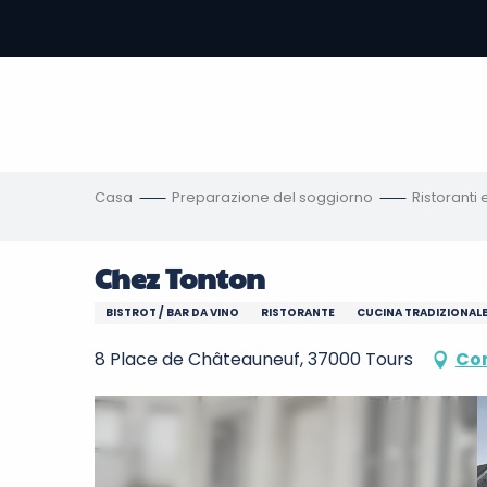
Aller
au
contenu
principal
amento
ni
Casa
Preparazione del soggiorno
Ristoranti
Chez Tonton
BISTROT / BAR DA VINO
RISTORANTE
CUCINA TRADIZIONAL
8 Place de Châteauneuf, 37000 Tours
Com