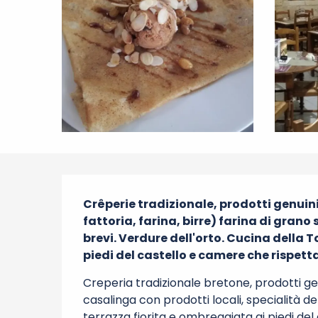
Descrizione
Crêperie tradizionale, prodotti genuini 
fattoria, farina, birre) farina di grano s
brevi. Verdure dell'orto. Cucina della 
piedi del castello e camere che rispet
Creperia tradizionale bretone, prodotti gen
casalinga con prodotti locali, specialità de
terrazza fiorita e ombreggiata ai piedi del 