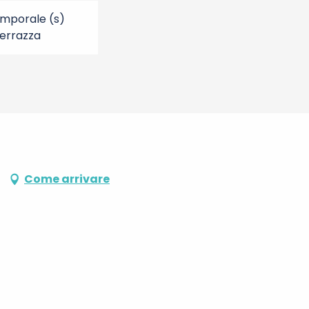
mporale (s)
errazza
Come arrivare