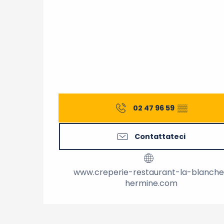
02 47 96 59
▒▒
Contattateci
www.creperie-restaurant-la-blanch
hermine.com