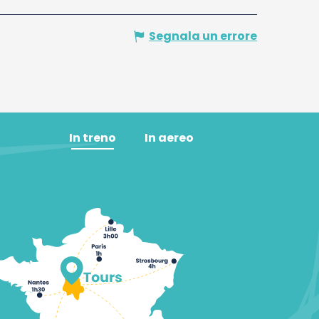
Segnala un errore
In treno
In aereo