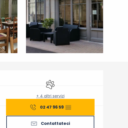
Orari e contatti
Animali ammessi
+ 4 altri servizi
02 47 96 59
▒▒
Contattateci