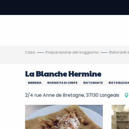
Aller
au
contenu
principal
amento
ni
Casa
Preparazione del soggiorno
Ristoranti
La Blanche Hermine
BIRRERIA
RIVENDITA DI CREPE
RISTORANTE
RISTORAZION
2/4 rue Anne de Bretagne, 37130 Langeais