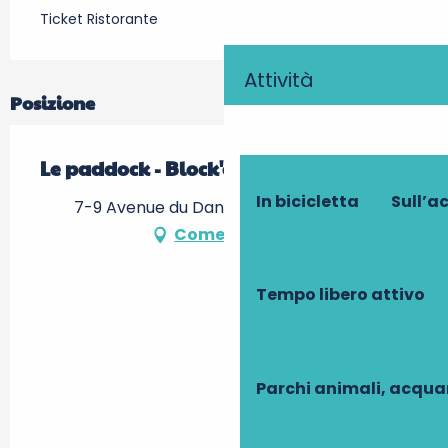
Ticket Ristorante
Attività
Posizione
Le paddock - Block'out
In bicicletta
Sull’a
7-9 Avenue du Danemark, 37100 Tours
Come arrivare
Tempo libero attivo
Parchi animali, acqua