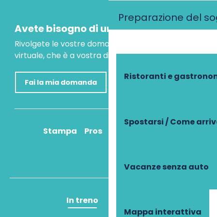
Preparazione del s
Avete bisogno di un consiglio?
Rivolgete le vostre domande al nostro assistente
virtuale, che è a vostra disposizione per aiutarvi.
Ristoranti e gastrono
Fai la mia domanda
Spostarsi / Come arri
Stampa
Pros
Come ci arrivo?
Vacanze senza auto
In treno
In aereo
Mappa interattiva