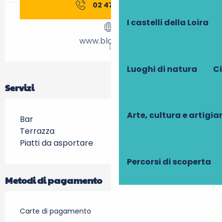
02 47 78 90
▒▒
I castelli della Loira
www.blockout.fr
Luoghi di natura
Ci
Servizi
Arte, cultura e artigi
Bar
Terrazza
Piatti da asportare
Percorsi di scoperta
Metodi di pagamento
Carte di pagamento