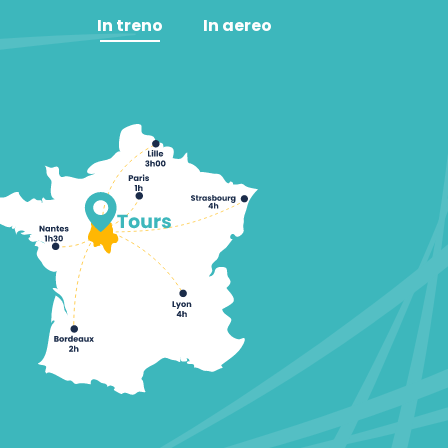
In treno
In aereo