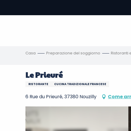
Aller
au
contenu
principal
amento
ni
Casa
Preparazione del soggiorno
Ristoranti
Le Prieuré
RISTORANTE
CUCINA TRADIZIONALE FRANCESE
6 Rue du Prieuré, 37380 Nouzilly
Come arr