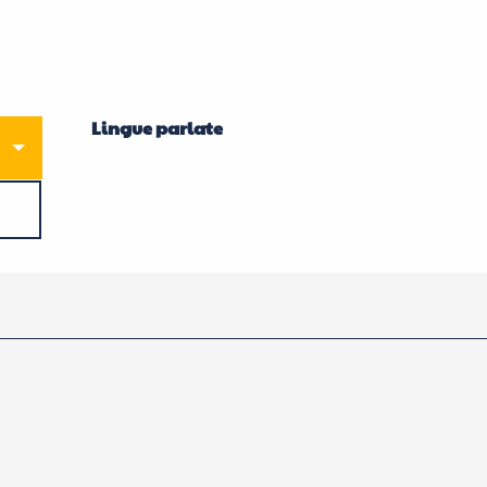
Lingue parlate
Lingue parlate