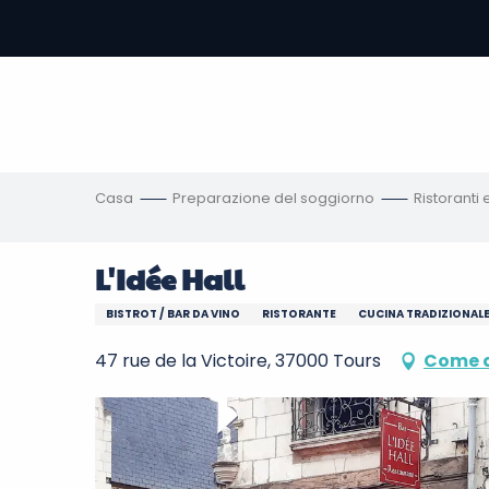
Aller
au
contenu
principal
amento
ni
Casa
Preparazione del soggiorno
Ristoranti
L'Idée Hall
BISTROT / BAR DA VINO
RISTORANTE
CUCINA TRADIZIONAL
47 rue de la Victoire, 37000 Tours
Come a