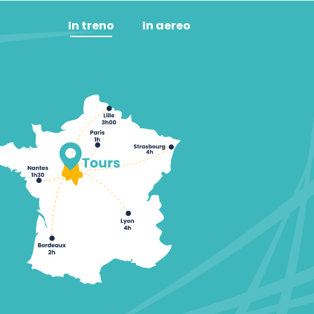
In treno
In aereo