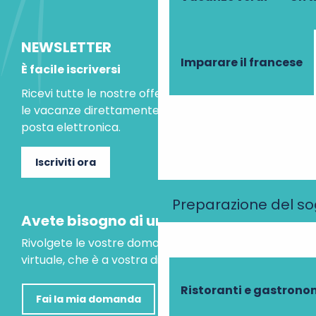
NEWSLETTER
Imparare il francese
È facile iscriversi
Ricevi tutte le nostre offerte speciali e le idee per
le vacanze direttamente nella tua casella di
posta elettronica.
Iscriviti ora
Preparazione del s
Avete bisogno di un consiglio?
Rivolgete le vostre domande al nostro assistente
virtuale, che è a vostra disposizione per aiutarvi.
Ristoranti e gastrono
Fai la mia domanda