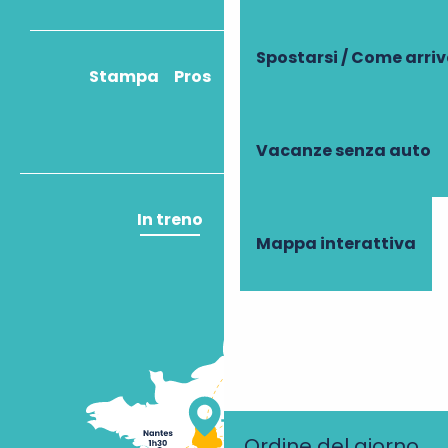
Spostarsi / Come arri
Stampa
Pros
Come ci arrivo?
Vacanze senza auto
In treno
In aereo
Mappa interattiva
Ordine del giorno