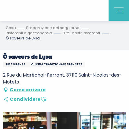
Casa
Preparazione del soggiorno
Ristoranti e gastronomia
Tutti i nostri ristoranti
Ô saveurs de Lysa
Ô saveurs de Lysa
RISTORANTE
CUCINA TRADIZIONALE FRANCESE
2 Rue du Maréchal-Ferrant, 37110 Saint-Nicolas-des-
Motets
Come arrivare
Ajouter aux favoris
Condividere