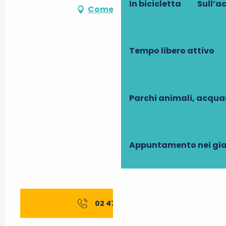
In bicicletta
Sull’a
Come arrivare
Tempo libero attivo
Parchi animali, acqua
Appuntamento nei gia
02 47 29 65
▒▒