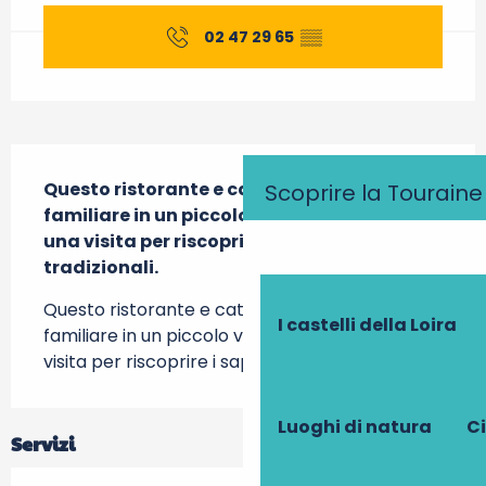
02 47 29 65
▒▒
Descrizione
Questo ristorante e catering a conduzione 
Scoprire la Touraine
familiare in un piccolo villaggio merita 
una visita per riscoprire i sapori 
tradizionali.
Questo ristorante e catering a conduzione 
I castelli della Loira
familiare in un piccolo villaggio merita una 
visita per riscoprire i sapori tradizionali.
Luoghi di natura
Ci
Servizi