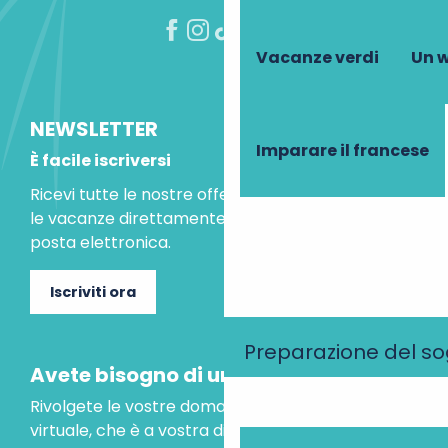
Vacanze verdi
Un w
NEWSLETTER
Imparare il francese
È facile iscriversi
Ricevi tutte le nostre offerte speciali e le idee per
le vacanze direttamente nella tua casella di
posta elettronica.
Iscriviti ora
Preparazione del s
Avete bisogno di un consiglio?
Rivolgete le vostre domande al nostro assistente
virtuale, che è a vostra disposizione per aiutarvi.