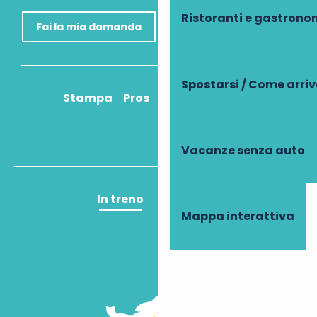
Ristoranti e gastrono
Fai la mia domanda
Spostarsi / Come arri
Stampa
Pros
Come ci arrivo?
Vacanze senza auto
In treno
In aereo
Mappa interattiva