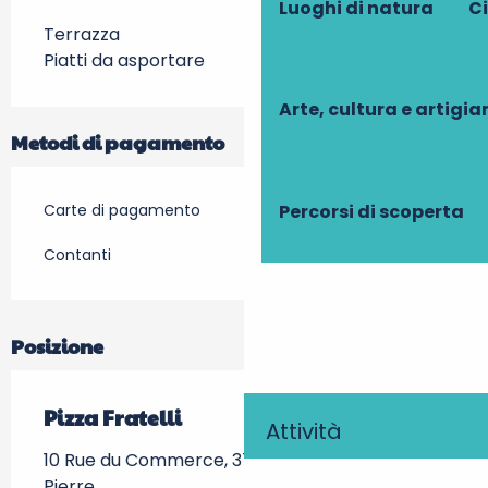
Luoghi di natura
Ci
Terrazza
Piatti da asportare
Arte, cultura e artigi
Metodi di pagamento
Percorsi di scoperta
Carte di pagamento
Contanti
Posizione
Pizza Fratelli
Attività
10 Rue du Commerce, 37360 Neuillé-Pont-
Pierre