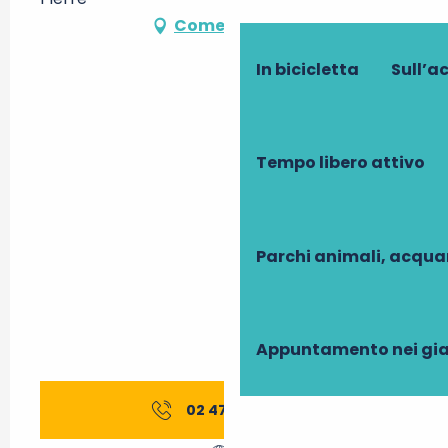
Come arrivare
In bicicletta
Sull’a
Tempo libero attivo
Parchi animali, acqua
Appuntamento nei gia
02 47 38 80
▒▒